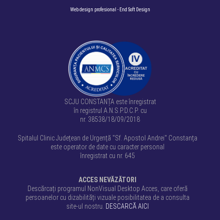
Web design profesional
- End Soft Design
SCJU CONSTANȚA este înregistrat
în registrul A.N.S.P.D.C.P. cu
nr. 38538/18/09/2018
Spitalul Clinic Județean de Urgență "Sf. Apostol Andrei" Constanța
este operator de date cu caracter personal
înregistrat cu nr. 645
ACCES NEVĂZĂTORI
Descărcați programul NonVisual Desktop Acces, care oferă
persoanelor cu dizabilități vizuale posibilitatea de a consulta
site-ul nostru.
DESCARCĂ AICI