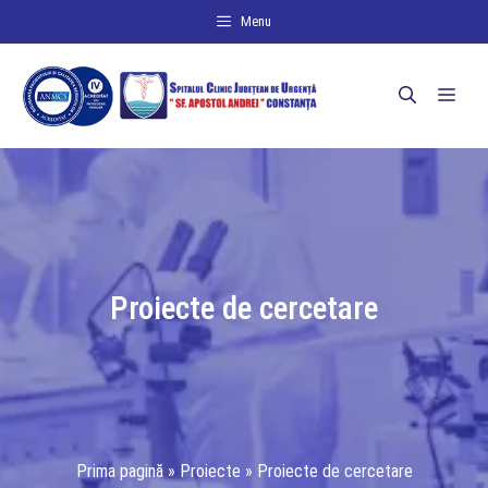
Sari
Menu
la
conținut
Men
Proiecte de cercetare
Prima pagină
»
Proiecte
»
Proiecte de cercetare