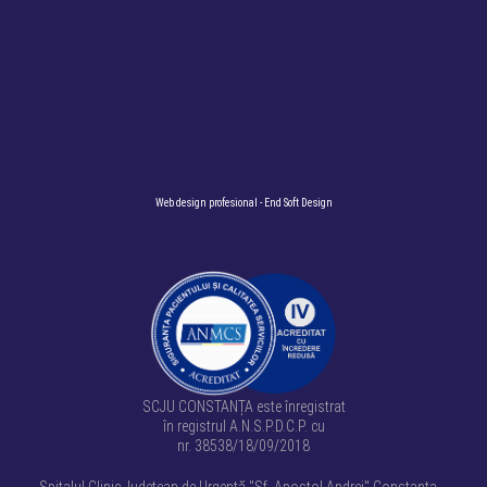
Web design profesional
- End Soft Design
SCJU CONSTANȚA este înregistrat
în registrul A.N.S.P.D.C.P. cu
nr. 38538/18/09/2018