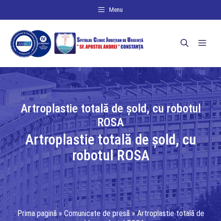
Sari
Menu
la
conținut
Men
Artroplastie totală de șold, cu robotul
ROSA
Artroplastie totală de șold, cu
robotul ROSA
Prima pagină
»
Comunicate de presă
»
Artroplastie totală de