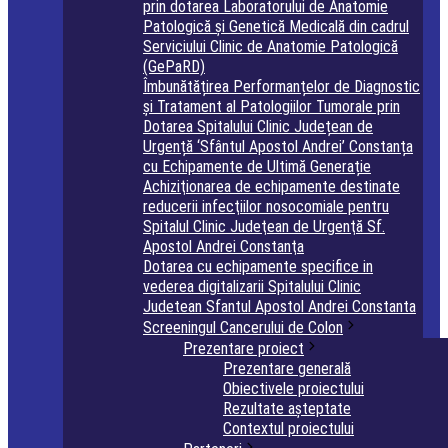
prin dotarea Laboratorului de Anatomie
Patologică și Genetică Medicală din cadrul
Serviciului Clinic de Anatomie Patologică
(GePaRD)
Îmbunătățirea Performanțelor de Diagnostic
și Tratament al Patologiilor Tumorale prin
Dotarea Spitalului Clinic Județean de
Urgență ‘Sfântul Apostol Andrei’ Constanța
cu Echipamente de Ultimă Generație
Achiziţionarea de echipamente destinate
reducerii infecţiilor nosocomiale pentru
Spitalul Clinic Judeţean de Urgenţă Sf.
Apostol Andrei Constanţa
Dotarea cu echipamente specifice in
vederea digitalizarii Spitalului Clinic
Judetean Sfantul Apostol Andrei Constanta
Screeningul Cancerului de Colon
Prezentare proiect
Prezentare generală
Obiectivele proiectului
Rezultate așteptate
Contextul proiectului