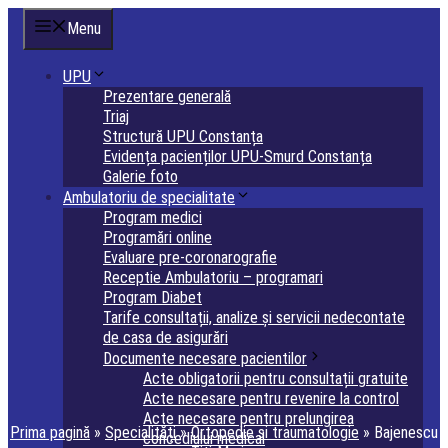
Sari
Menu
la
conținut
UPU
Prezentare generală
Triaj
Structură UPU Constanța
Evidența pacienților UPU-Smurd Constanța
Galerie foto
Ambulatoriu de specialitate
Program medici
Programări online
Evaluare pre-coronarografie
Receptie Ambulatoriu – programari
Program Diabet
Tarife consultații, analize și servicii nedecontate
de casa de asigurări
Documente necesare pacientilor
Acte obligatorii pentru consultații gratuite
Acte necesare pentru revenire la control
Acte necesare pentru prelungirea
Prima pagină
»
Specialități
»
Ortopedie si traumatologie
»
Bajenescu
concediului medical