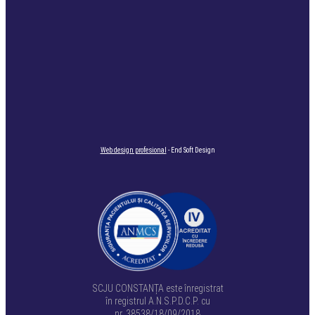
Web design profesional
- End Soft Design
SCJU CONSTANȚA este înregistrat
în registrul A.N.S.P.D.C.P. cu
nr. 38538/18/09/2018