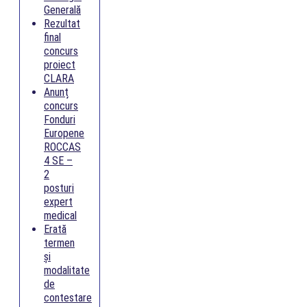
Generală
Rezultat
final
concurs
proiect
CLARA
Anunț
concurs
Fonduri
Europene
ROCCAS
4 SE –
2
posturi
expert
medical
Erată
termen
și
modalitate
de
contestare