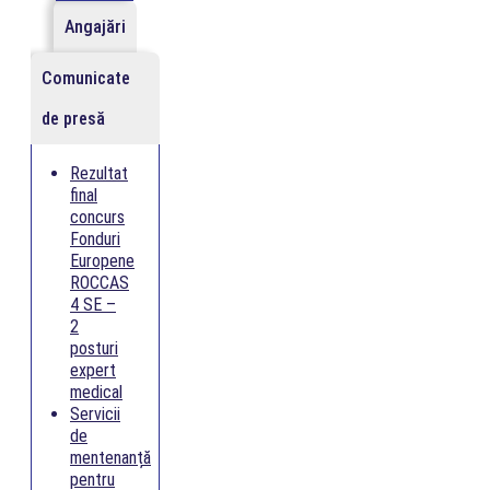
Angajări
Comunicate
de presă
Rezultat
final
concurs
Fonduri
Europene
ROCCAS
4 SE –
2
posturi
expert
medical
Servicii
de
mentenanță
pentru