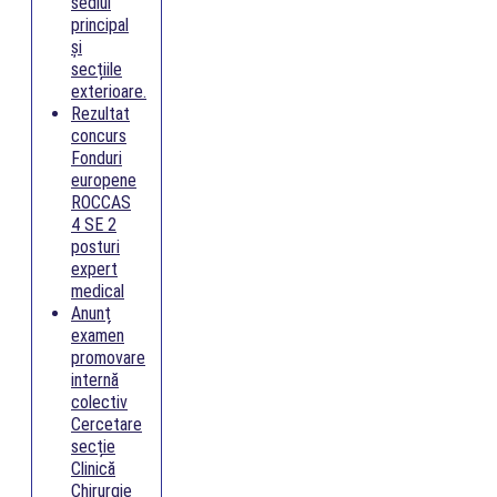
sediul
principal
și
secțiile
exterioare.
Rezultat
concurs
Fonduri
europene
ROCCAS
4 SE 2
posturi
expert
medical
Anunț
examen
promovare
internă
colectiv
Cercetare
secție
Clinică
Chirurgie