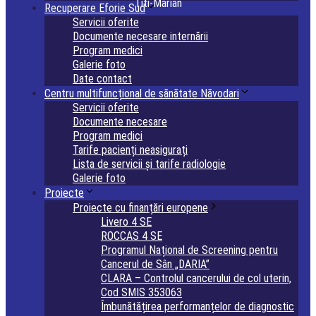
Titi-Marian
Recuperare Eforie Sud
Servicii oferite
Documente necesare internării
Program medici
Galerie foto
Date contact
Centru multifuncțional de sănătate Năvodari
Servicii oferite
Documente necesare
Program medici
Tarife pacienți neasigurați
Lista de servicii și tarife radiologie
Galerie foto
Proiecte
Proiecte cu finanțări europene
Livero 4 SE
ROCCAS 4 SE
Programul Național de Screening pentru
Cancerul de Sân „DARIA”
CLARA – Controlul cancerului de col uterin,
Cod SMIS 353063
Îmbunătățirea performanțelor de diagnostic