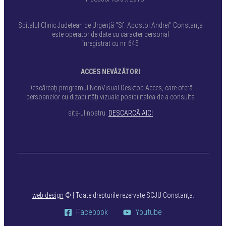
Spitalul Clinic Județean de Urgență "Sf. Apostol Andrei" Constanța
este operator de date cu caracter personal
înregistrat cu nr. 645
ACCES NEVĂZĂTORI
Descărcați programul NonVisual Desktop Acces, care oferă
persoanelor cu dizabilități vizuale posibilitatea de a consulta
site-ul nostru.
DESCARCĂ AICI
web design
©
| Toate drepturile rezervate SCJU Constanța.
Facebook
Youtube