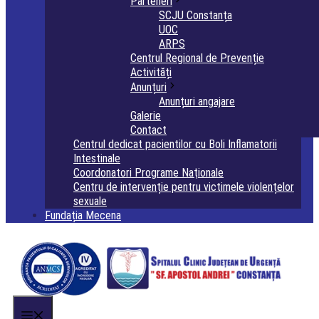
Parteneri
SCJU Constanța
UOC
ARPS
Centrul Regional de Prevenție
Activități
Anunțuri
Anunțuri angajare
Galerie
Contact
Centrul dedicat pacientilor cu Boli Inflamatorii
Intestinale
Coordonatori Programe Naţionale
Centru de intervenție pentru victimele violențelor
sexuale
Fundația Mecena
Menu