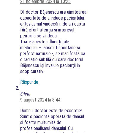
21 noiembrie 2024 la 10:25
Dl. doctor Băjenescu are uimitoarea
capacitate de a induce pacientului
entuziasmul vindecării, de a-i capta
fără efort atenția și interesul
pentru a se vindeca.
Toate aceste influențe ale
medicului – absolut spontane și
perfect naturale -, se manifestă ca
o radiație subtilă cu care doctorul
Băjenescu își învăluie pacienții în
scop curativ.
Răspunde
Silvia
9 august 2024 la 8:44
Domnul doctor este de exceptie!
Sunt o pacienta operata de dansul
si foarte multumita de
profesionalismul dansului. Cu