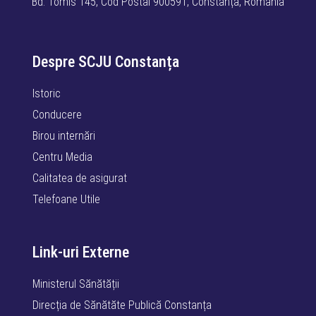
Bd. Tomis 145, Cod Postal 900591, Constanța, România
Despre SCJU Constanța
Istoric
Conducere
Birou internări
Centru Media
Calitatea de asigurat
Telefoane Utile
Link-uri Externe
Ministerul Sănătății
Direcția de Sănătăte Publică Constanța