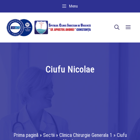
Sari
Menu
la
conținut
Men
Ciufu Nicolae
Prima pagină
»
Sectii
»
Clinica Chirurgie Generala 1
»
Ciufu