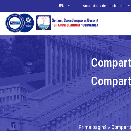
Sari
UPU
Ambulatoriu de specialitate
la
conținut
Compart
Compart
Prima pagină
»
Comparti