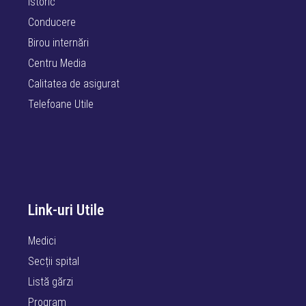
Istoric
Conducere
Birou internări
Centru Media
Calitatea de asigurat
Telefoane Utile
Link-uri Utile
Medici
Secții spital
Listă gărzi
Program