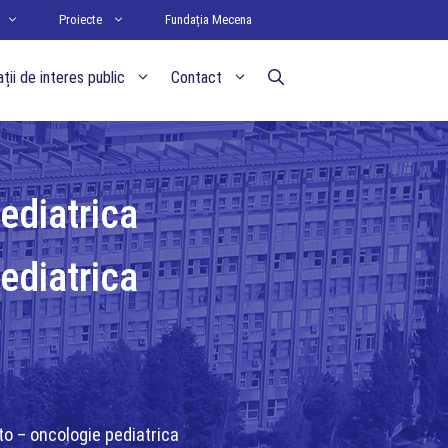
Proiecte
Fundația Mecena
ții de interes public
Contact
diatrica
diatrica
 – oncologie pediatrica