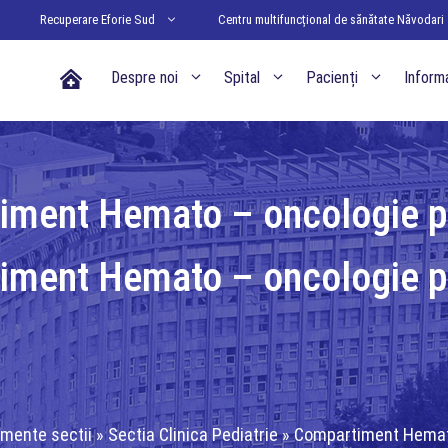
Recuperare Eforie Sud
Centru multifuncțional de sănătate Năvodari
Acasa
Despre noi
Spital
Pacienți
Informa
iment Hemato – oncologie pe
iment Hemato – oncologie pe
mente sectii
»
Sectia Clinica Pediatrie
»
Compartiment Hemato