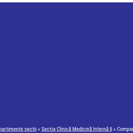
artimente sectii
»
Secţia Clinică Medicină Internă II
»
Compar