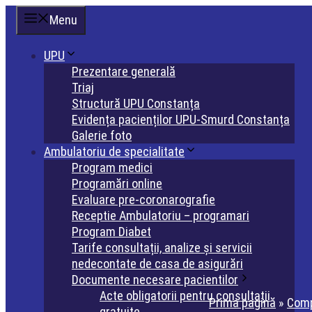
Sari
Menu
la
conținut
UPU
Prezentare generală
Triaj
Structură UPU Constanța
Evidența pacienților UPU-Smurd Constanța
Galerie foto
Ambulatoriu de specialitate
Program medici
Programări online
Evaluare pre-coronarografie
Receptie Ambulatoriu – programari
Program Diabet
Tarife consultații, analize și servicii
nedecontate de casa de asigurări
Documente necesare pacientilor
Acte obligatorii pentru consultații
Prima pagină
»
Comp
gratuite