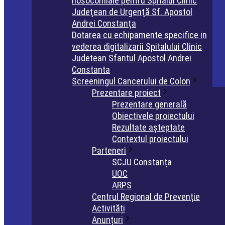
nosocomiale pentru Spitalul Clinic
Judeţean de Urgenţă Sf. Apostol
Andrei Constanţa
Dotarea cu echipamente specifice in
vederea digitalizarii Spitalului Clinic
Judetean Sfantul Apostol Andrei
Constanta
Screeningul Cancerului de Colon
Prezentare proiect
Prezentare generală
Obiectivele proiectului
Rezultate așteptate
Contextul proiectului
Parteneri
SCJU Constanța
UOC
ARPS
Centrul Regional de Prevenție
Activități
Anunțuri