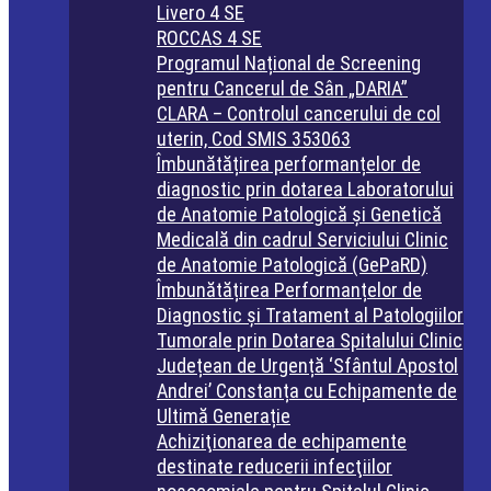
Livero 4 SE
ROCCAS 4 SE
Programul Național de Screening
pentru Cancerul de Sân „DARIA”
CLARA – Controlul cancerului de col
uterin, Cod SMIS 353063
Îmbunătățirea performanțelor de
diagnostic prin dotarea Laboratorului
de Anatomie Patologică și Genetică
Medicală din cadrul Serviciului Clinic
de Anatomie Patologică (GePaRD)
Îmbunătățirea Performanțelor de
Diagnostic și Tratament al Patologiilor
Tumorale prin Dotarea Spitalului Clinic
Județean de Urgență ‘Sfântul Apostol
Andrei’ Constanța cu Echipamente de
Ultimă Generație
Achiziţionarea de echipamente
destinate reducerii infecţiilor