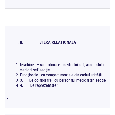
II.
SFERA RELAŢIONALĂ
Ierarhice : – subordonare : medicului sef, asistentului
medical şef secţie
Funcţionale : cu compartimentele din cadrul unităţii
3.
De colaborare : cu personalul medical din secţie
4.
De reprezentare : –