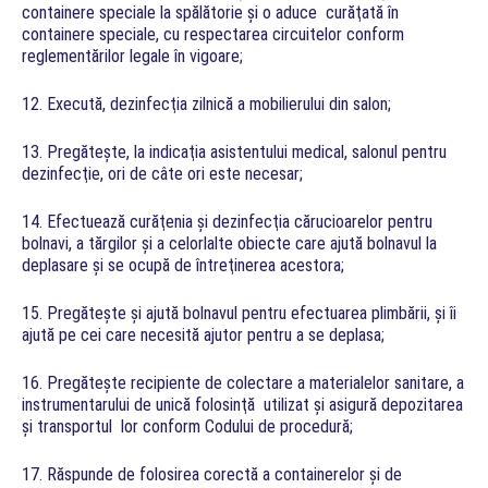
containere speciale la spălătorie şi o aduce curăţată în
containere speciale, cu respectarea circuitelor conform
reglementărilor legale în vigoare;
12. Execută, dezinfecţia zilnică a mobilierului din salon;
13. Pregăteşte, la indicaţia asistentului medical, salonul pentru
dezinfecţie, ori de câte ori este necesar;
14. Efectuează curăţenia şi dezinfecţia cărucioarelor pentru
bolnavi, a tărgilor şi a celorlalte obiecte care ajută bolnavul la
deplasare şi se ocupă de întreţinerea acestora;
15. Pregăteşte şi ajută bolnavul pentru efectuarea plimbării, şi îi
ajută pe cei care necesită ajutor pentru a se deplasa;
16. Pregăteşte recipiente de colectare a materialelor sanitare, a
instrumentarului de unică folosinţă utilizat şi asigură depozitarea
şi transportul lor conform Codului de procedură;
17. Răspunde de folosirea corectă a containerelor şi de