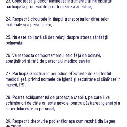
23. Colectează şi decontaminează intrumentarul întrebuinţat,
participă la procesul de presterilizare a acestuia;
24. Respectă circuitele în timpul transporturilor diferitelor
materiale şi a persoanelor;
25. Nu este abilitată să dea relaţii despre starea sănătăţii
bolnavului;
26. Va respecta comportamentul etic faţă de bolnavi,
aparţinători şi faţă de personalul medico-sanitar;
27. Participă la instruirile periodice efectuate de asistentul
medical şef, privind normele de igienă şi securitate şi sănătate în
muncă, PSI;
28. Poartă echipamentul de protecţie stabilit, pe care îl va
schimba ori de câte ori este nevoie, pentru păstrarea igienei şi a
aspectului estetic personal;
29. Respectă drepturile pacienţilor aşa cum rezultă din Legea
46/2003;