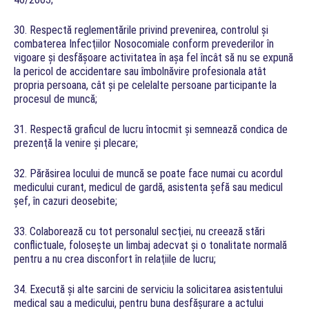
30. Respectă reglementările privind prevenirea, controlul şi
combaterea Infecţiilor Nosocomiale conform prevederilor în
vigoare şi desfăşoare activitatea în aşa fel încât să nu se expună
la pericol de accidentare sau îmbolnăvire profesionala atât
propria persoana, cât şi pe celelalte persoane participante la
procesul de muncă;
31. Respectă graficul de lucru întocmit şi semnează condica de
prezenţă la venire şi plecare;
32. Părăsirea locului de muncă se poate face numai cu acordul
medicului curant, medicul de gardă, asistenta şefă sau medicul
şef, în cazuri deosebite;
33. Colaborează cu tot personalul secţiei, nu creează stări
conflictuale, foloseşte un limbaj adecvat şi o tonalitate normală
pentru a nu crea disconfort în relaţiile de lucru;
34. Execută şi alte sarcini de serviciu la solicitarea asistentului
medical sau a medicului, pentru buna desfăşurare a actului