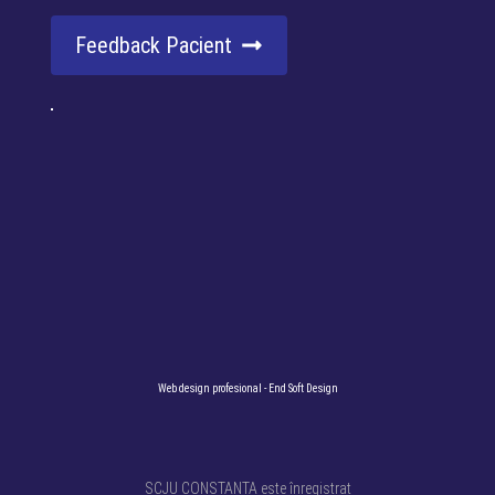
Feedback Pacient
Web design profesional
- End Soft Design
SCJU CONSTANȚA este înregistrat