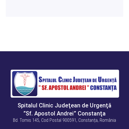
Spitalul Clinic Judeţean de Urgenţă
”Sf. Apostol Andrei” Constanţa
Bd. Tomis 145, Cod Postal 900591, Constanța, România