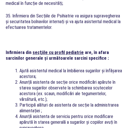
medical în funcţie de necesităţi;
35. Infirmiera din Secţiile de Psihiatrie va asigura supravegherea
şi securitatea bolnavilor internaţi şi va ajuta asistentul medical la
efectuarea tratamentelor.
Infirmiera din
secţiile cu profil pediatrie
are, în afara
sarcinilor generale şi următoarele sarcini specifice :
Ajută asistentul medical la îmbăierea sugarilor şi înfăşarea
acestora;
Anunţă asistenta de secţie orice modificări apărute în
starea sugarilor observate la schimbarea scutecelor
acestora (ex. scaun, modificări ale tegumentelor,
vărsătură, etc.);
Participă alături de asistenta de secţie la administrarea
alimentaţiei ;
Anunţă asistenta de serviciu pentru orice modificare
apărută în starea generală a sugarilor şi copiilor avuţi în
supraveghere.