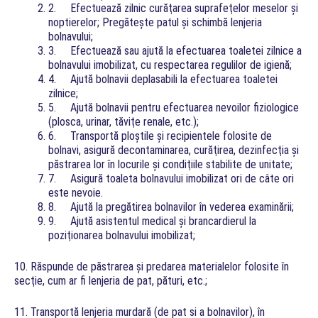
2. Efectuează zilnic curăţarea suprafeţelor meselor şi
noptierelor; Pregăteşte patul şi schimbă lenjeria
bolnavului;
3. Efectuează sau ajută la efectuarea toaletei zilnice a
bolnavului imobilizat, cu respectarea regulilor de igienă;
4. Ajută bolnavii deplasabili la efectuarea toaletei
zilnice;
5. Ajută bolnavii pentru efectuarea nevoilor fiziologice
(plosca, urinar, tăviţe renale, etc.);
6. Transportă ploştile şi recipientele folosite de
bolnavi, asigură decontaminarea, curăţirea, dezinfecţia şi
păstrarea lor în locurile şi condiţiile stabilite de unitate;
7. Asigură toaleta bolnavului imobilizat ori de câte ori
este nevoie.
8. Ajută la pregătirea bolnavilor în vederea examinării;
9. Ajută asistentul medical şi brancardierul la
poziţionarea bolnavului imobilizat;
10. Răspunde de păstrarea şi predarea materialelor folosite în
secţie, cum ar fi lenjeria de pat, pături, etc.;
11. Transportă lenjeria murdară (de pat si a bolnavilor), în