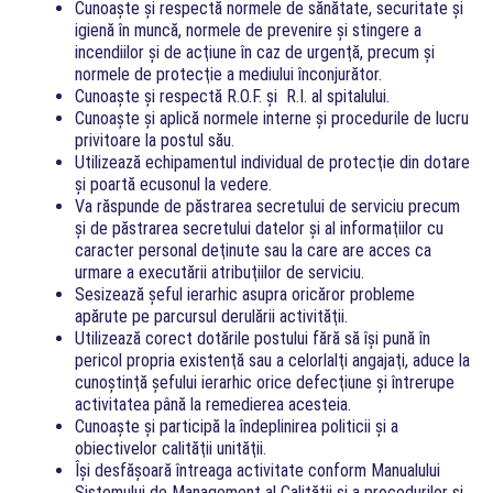
Cunoaşte şi respectă normele de sănătate, securitate şi
igienă în muncă, normele de prevenire şi stingere a
incendiilor şi de acţiune în caz de urgenţă, precum şi
normele de protecţie a mediului înconjurător.
Cunoaşte şi respectă R.O.F. şi R.I. al spitalului.
Cunoaşte şi aplică normele interne şi procedurile de lucru
privitoare la postul său.
Utilizează echipamentul individual de protecţie din dotare
şi poartă ecusonul la vedere.
Va răspunde de păstrarea secretului de serviciu precum
şi de păstrarea secretului datelor şi al informaţiilor cu
caracter personal deţinute sau la care are acces ca
urmare a executării atribuţiilor de serviciu.
Sesizează şeful ierarhic asupra oricăror probleme
apărute pe parcursul derulării activităţii.
Utilizează corect dotările postului fără să îşi pună în
pericol propria existenţă sau a celorlalţi angajaţi, aduce la
cunoştinţă şefului ierarhic orice defecţiune şi întrerupe
activitatea până la remedierea acesteia.
Cunoaşte şi participă la îndeplinirea politicii şi a
obiectivelor calităţii unităţii.
Îşi desfăşoară întreaga activitate conform Manualului
Sistemului de Management al Calităţii şi a procedurilor şi