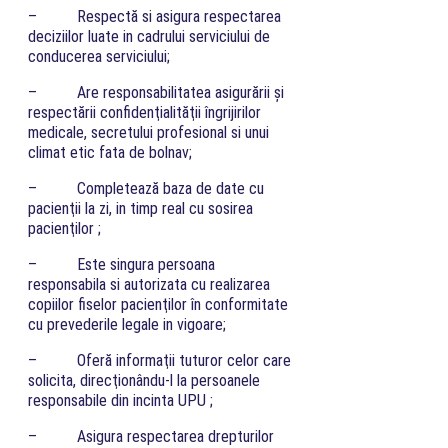
– Respectă si asigura respectarea
deciziilor luate in cadrului serviciului de
conducerea serviciului;
– Are responsabilitatea asigurării şi
respectării confidenţialităţii îngrijirilor
medicale, secretului profesional si unui
climat etic fata de bolnav;
– Completează baza de date cu
pacienţii la zi, in timp real cu sosirea
pacienţilor ;
– Este singura persoana
responsabila si autorizata cu realizarea
copiilor fiselor pacienţilor în conformitate
cu prevederile legale in vigoare;
– Oferă informaţii tuturor celor care
solicita, direcţionându-l la persoanele
responsabile din incinta UPU ;
– Asigura respectarea drepturilor