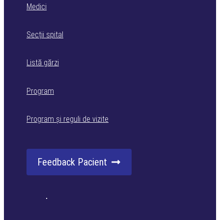
Medici
Secții spital
Listă gărzi
Program
Program și reguli de vizite
Feedback Pacient