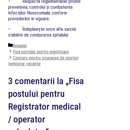
– Respectă reglementările privind
prevenirea, controlul şi combaterea
Infecţiilor Nosocomiale conform
prevederilor în vigoare;
– Îndeplineşte orice alte sarcini
stabilite de conducerea spitalului.
Categorii
Angajari
Fisa postului pentru ingrijitoare
Concurs pentru ocuparea de posturi
temporar vacante
3 comentarii la „Fisa
postului pentru
Registrator medical
/ operator