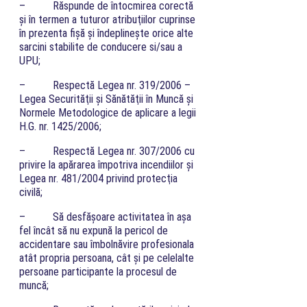
– Răspunde de întocmirea corectă
şi în termen a tuturor atribuţiilor cuprinse
în prezenta fişă şi îndeplineşte orice alte
sarcini stabilite de conducere si/sau a
UPU;
– Respectă Legea nr. 319/2006 –
Legea Securităţii şi Sănătăţii în Muncă şi
Normele Metodologice de aplicare a legii
H.G. nr. 1425/2006;
– Respectă Legea nr. 307/2006 cu
privire la apărarea împotriva incendiilor şi
Legea nr. 481/2004 privind protecţia
civilă;
– Să desfăşoare activitatea în aşa
fel încât să nu expună la pericol de
accidentare sau îmbolnăvire profesionala
atât propria persoana, cât şi pe celelalte
persoane participante la procesul de
muncă;