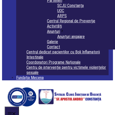
Parteneri
SCJU Constanța
UOC
ARPS
Centrul Regional de Prevenție
Activități
Anunțuri
Anunțuri angajare
Galerie
Contact
Centrul dedicat pacientilor cu Boli Inflamatorii
Intestinale
Coordonatori Programe Naţionale
Centru de intervenție pentru victimele violențelor
sexuale
Fundația Mecena
Menu