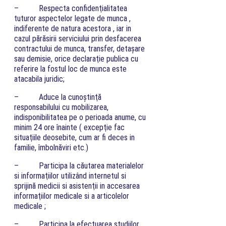
– Respecta confidenţialitatea
tuturor aspectelor legate de munca ,
indiferente de natura acestora , iar in
cazul părăsirii serviciului prin desfacerea
contractului de munca, transfer, detaşare
sau demisie, orice declaraţie publica cu
referire la fostul loc de munca este
atacabila juridic;
– Aduce la cunoştinţă
responsabilului cu mobilizarea,
indisponibilitatea pe o perioada anume, cu
minim 24 ore înainte ( excepţie fac
situaţiile deosebite, cum ar fi deces in
familie, îmbolnăviri etc.)
– Participa la căutarea materialelor
si informaţiilor utilizând internetul si
sprijină medicii si asistenţii in accesarea
informaţiilor medicale si a articolelor
medicale ;
– Participa la efectuarea studiilor