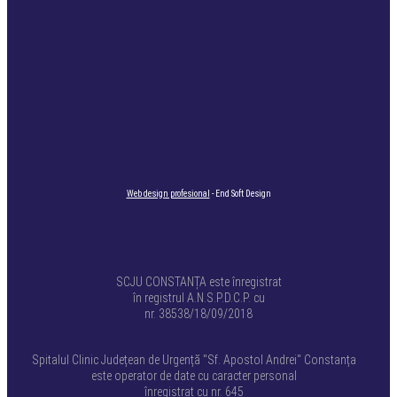
Web design profesional
- End Soft Design
SCJU CONSTANȚA este înregistrat
în registrul A.N.S.P.D.C.P. cu
nr. 38538/18/09/2018
Spitalul Clinic Județean de Urgență "Sf. Apostol Andrei" Constanța
este operator de date cu caracter personal
înregistrat cu nr. 645