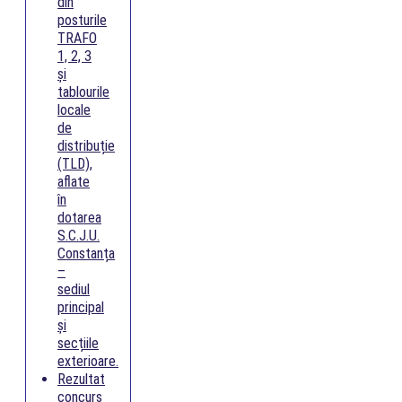
din
posturile
TRAFO
1, 2, 3
și
tablourile
locale
de
distribuție
(TLD),
aflate
în
dotarea
S.C.J.U.
Constanța
–
sediul
principal
și
secțiile
exterioare.
Rezultat
concurs