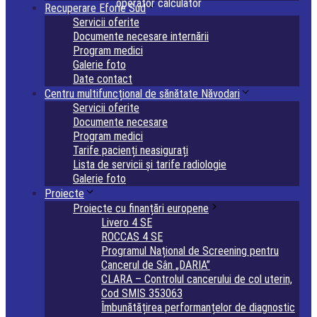
operator calculator
Recuperare Eforie Sud
Servicii oferite
Documente necesare internării
Program medici
Galerie foto
Date contact
Centru multifuncțional de sănătate Năvodari
Servicii oferite
Documente necesare
Program medici
Tarife pacienți neasigurați
Lista de servicii și tarife radiologie
Galerie foto
Proiecte
Proiecte cu finanțări europene
Livero 4 SE
ROCCAS 4 SE
Programul Național de Screening pentru
Cancerul de Sân „DARIA”
CLARA – Controlul cancerului de col uterin,
Cod SMIS 353063
Îmbunătățirea performanțelor de diagnostic