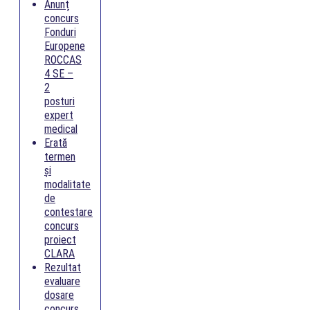
Anunț
concurs
Fonduri
Europene
ROCCAS
4 SE –
2
posturi
expert
medical
Erată
termen
și
modalitate
de
contestare
concurs
proiect
CLARA
Rezultat
evaluare
dosare
concurs