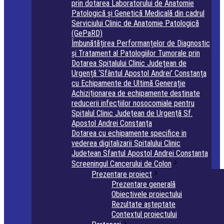
prin dotarea Laboratorului de Anatomie
Patologică și Genetică Medicală din cadrul
Serviciului Clinic de Anatomie Patologică
(GePaRD)
Îmbunătățirea Performanțelor de Diagnostic
și Tratament al Patologiilor Tumorale prin
Dotarea Spitalului Clinic Județean de
Urgență ‘Sfântul Apostol Andrei’ Constanța
cu Echipamente de Ultimă Generație
Achiziţionarea de echipamente destinate
reducerii infecţiilor nosocomiale pentru
Spitalul Clinic Judeţean de Urgenţă Sf.
Apostol Andrei Constanţa
Dotarea cu echipamente specifice in
vederea digitalizarii Spitalului Clinic
Judetean Sfantul Apostol Andrei Constanta
Screeningul Cancerului de Colon
Prezentare proiect
Prezentare generală
Obiectivele proiectului
Rezultate așteptate
Contextul proiectului