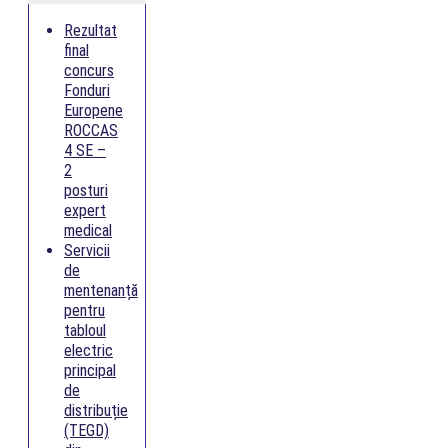
Rezultat
final
concurs
Fonduri
Europene
ROCCAS
4 SE –
2
posturi
expert
medical
Servicii
de
mentenanță
pentru
tabloul
electric
principal
de
distribuție
(TEGD)