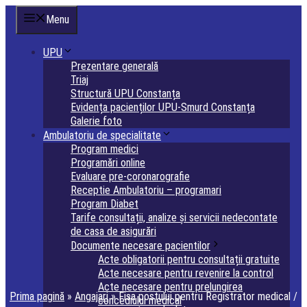
Sari
Menu
la
conținut
UPU
Prezentare generală
Triaj
Structură UPU Constanța
Evidența pacienților UPU-Smurd Constanța
Galerie foto
Ambulatoriu de specialitate
Program medici
Programări online
Evaluare pre-coronarografie
Receptie Ambulatoriu – programari
Program Diabet
Tarife consultații, analize și servicii nedecontate
de casa de asigurări
Documente necesare pacientilor
Acte obligatorii pentru consultații gratuite
Acte necesare pentru revenire la control
Acte necesare pentru prelungirea
Prima pagină
»
Angajari
»
Fisa postului pentru Registrator medical /
concediului medical