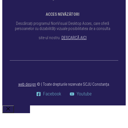
ACCES NEVĂZĂTORI
Descărcați programul NonVisual Desktop Acces, care oferă
persoanelor cu dizabilități vizuale posibilitatea de a consulta
site-ul nostru.
DESCARCĂ AICI
web design
©
| Toate drepturile rezervate SCJU Constanța.
Facebook
Youtube
Close