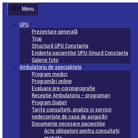
Sari
Menu
la
conținut
UPU
Prezentare generală
Triaj
Structură UPU Constanța
Evidența pacienților UPU-Smurd Constanța
Galerie foto
Ambulatoriu de specialitate
Program medici
Programări online
Evaluare pre-coronarografie
Receptie Ambulatoriu – programari
Program Diabet
Tarife consultații, analize și servicii
nedecontate de casa de asigurări
Documente necesare pacientilor
Acte obligatorii pentru consultații
gratuite