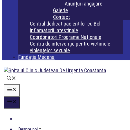
Anunțuri angajare
Galerie
Contact
Centrul dedicat pacientilor cu Boli
Inflamatorii Intestinale
Coordonatori Programe Naţionale
Centru de intervenție pentru victimele
violențelor sexuale
Fundația Mecena
Meniu
Meniu
Acasa
Despre noi