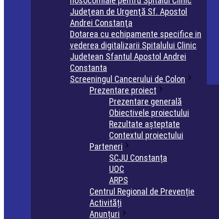
nosocomiale pentru Spitalul Clinic
Judeţean de Urgenţă Sf. Apostol
Andrei Constanţa
Dotarea cu echipamente specifice in
vederea digitalizarii Spitalului Clinic
Judetean Sfantul Apostol Andrei
Constanta
Screeningul Cancerului de Colon
Prezentare proiect
Prezentare generală
Obiectivele proiectului
Rezultate așteptate
Contextul proiectului
Parteneri
SCJU Constanța
UOC
ARPS
Centrul Regional de Prevenție
Activități
Anunțuri