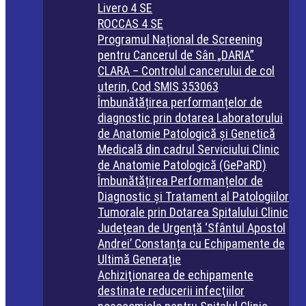
Livero 4 SE
ROCCAS 4 SE
Programul Național de Screening
pentru Cancerul de Sân „DARIA”
CLARA – Controlul cancerului de col
uterin, Cod SMIS 353063
Îmbunătățirea performanțelor de
diagnostic prin dotarea Laboratorului
de Anatomie Patologică și Genetică
Medicală din cadrul Serviciului Clinic
de Anatomie Patologică (GePaRD)
Îmbunătățirea Performanțelor de
Diagnostic și Tratament al Patologiilor
Tumorale prin Dotarea Spitalului Clinic
Județean de Urgență ‘Sfântul Apostol
Andrei’ Constanța cu Echipamente de
Ultimă Generație
Achiziţionarea de echipamente
destinate reducerii infecţiilor