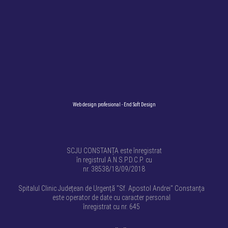
Web design profesional
- End Soft Design
SCJU CONSTANȚA este înregistrat
în registrul A.N.S.P.D.C.P. cu
nr. 38538/18/09/2018
Spitalul Clinic Județean de Urgență "Sf. Apostol Andrei" Constanța
este operator de date cu caracter personal
înregistrat cu nr. 645