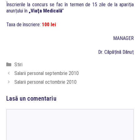
Înscrierile la concurs se fac în termen de 15 zile de la apariţia
anunţului în
„Viaţa Medicală
”
Taxa de înscriere:
100 lei
MANAGER
Dr. Căpăţînă Dănuţ
Categorii
Stiri
Salarii personal septembrie 2010
Salarii personal octombrie 2010
Lasă un comentariu
Comentariu