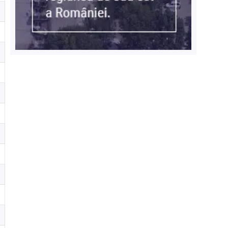
2
1
9
6
6
7
2
2
0
3
8