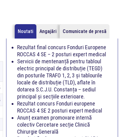
Noutati
Angajări
Comunicate de presă
Rezultat final concurs Fonduri Europene
ROCCAS 4 SE – 2 posturi expert medical
Servicii de mentenanță pentru tabloul
electric principal de distribuție (TEGD)
din posturile TRAFO 1, 2, 3 și tablourile
locale de distribuție (TLD), aflate în
5
dotarea S.C.J.U. Constanța – sediul
principal și secțiile exterioare.
5
Rezultat concurs Fonduri europene
ROCCAS 4 SE 2 posturi expert medical
2
Anunț examen promovare internă
3
colectiv Cercetare secție Clinică
Chirurgie Generală
7