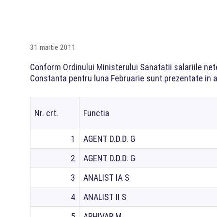
31 martie 2011
Conform Ordinului Ministerului Sanatatii salariile net
Constanta pentru luna Februarie sunt prezentate in 
Nr. crt.
Functia
1
AGENT D.D.D. G
2
AGENT D.D.D. G
3
ANALIST IA S
4
ANALIST II S
5
ARHIVAR M