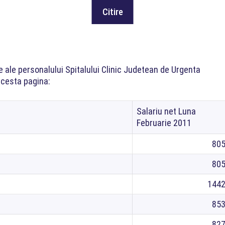
e ale personalului Spitalului Clinic Judetean de Urgenta
acesta pagina:
Salariu net Luna
Februarie 2011
80
80
144
85
82