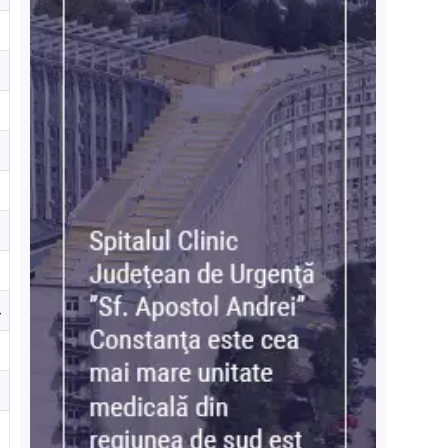
0
2
0
1
1
2
1
4
8
2
0