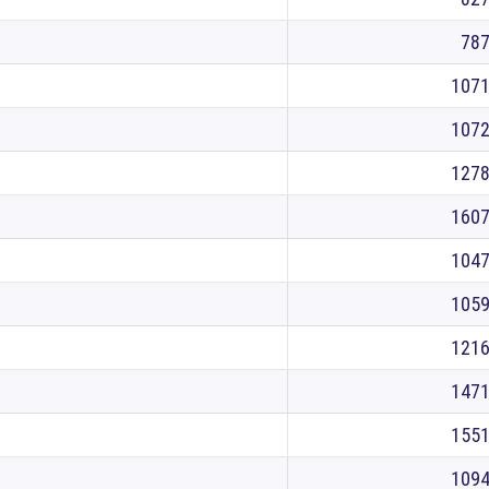
78
107
107
127
160
104
105
121
147
155
109