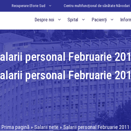
Recuperare Eforie Sud
Centru multifuncțional de sănătate Năvodari
Acasa
Despre noi
Spital
Pacienți
Inform
alarii personal Februarie 20
alarii personal Februarie 20
Prima pagină
»
Salarii nete
»
Salarii personal Februarie 2011