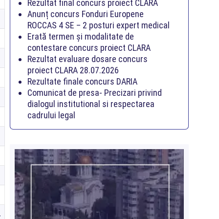
Rezultat final concurs proiect CLARA
Anunț concurs Fonduri Europene
7
ROCCAS 4 SE – 2 posturi expert medical
Erată termen și modalitate de
1
contestare concurs proiect CLARA
2
Rezultat evaluare dosare concurs
proiect CLARA 28.07.2026
8
Rezultate finale concurs DARIA
Comunicat de presa- Precizari privind
7
dialogul institutional si respectarea
cadrului legal
7
9
6
1
1
4