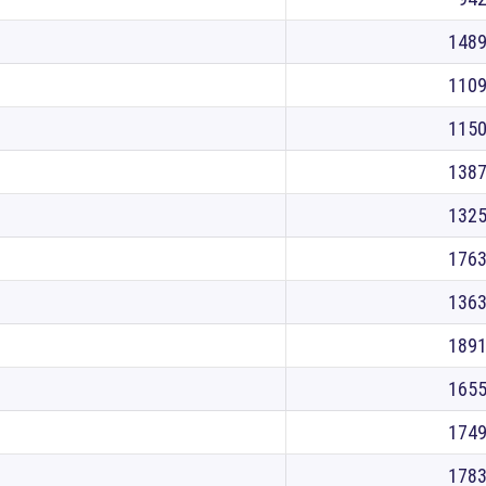
148
110
115
138
132
176
136
189
165
174
178