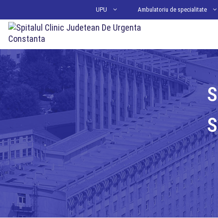
Sari
UPU
Ambulatoriu de specialitate
la
conținut
S
S