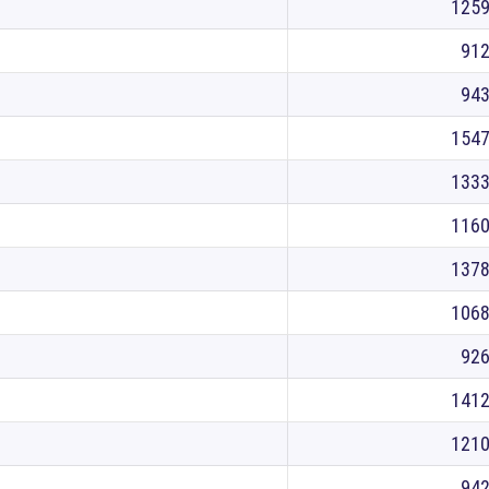
125
91
94
154
133
116
137
106
92
141
121
94