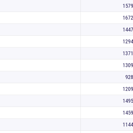
157
167
144
129
137
130
92
120
149
145
114