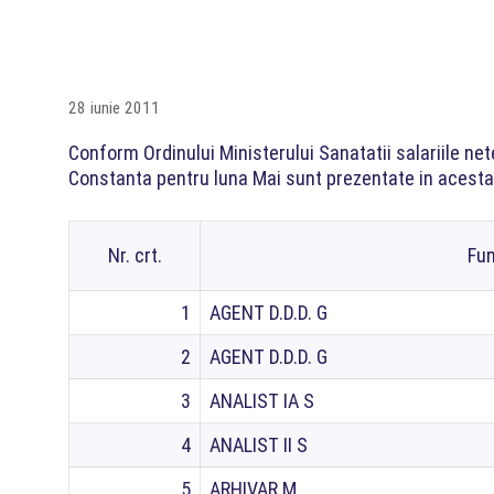
28 iunie 2011
Conform Ordinului Ministerului Sanatatii salariile net
Constanta pentru luna Mai sunt prezentate in acesta
Nr. crt.
Fun
1
AGENT D.D.D. G
2
AGENT D.D.D. G
3
ANALIST IA S
4
ANALIST II S
5
ARHIVAR M