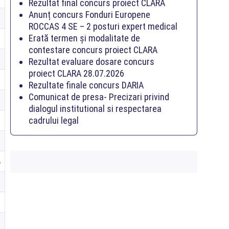
Rezultat final concurs proiect CLARA
Anunț concurs Fonduri Europene
7
ROCCAS 4 SE – 2 posturi expert medical
Erată termen și modalitate de
1
contestare concurs proiect CLARA
0
Rezultat evaluare dosare concurs
proiect CLARA 28.07.2026
7
Rezultate finale concurs DARIA
Comunicat de presa- Precizari privind
2
dialogul institutional si respectarea
3
cadrului legal
9
4
8
6
1