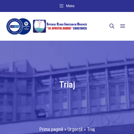
Sari
Menu
la
conținut
Men
Triaj
Prima pagină
»
Urgență
»
Triaj