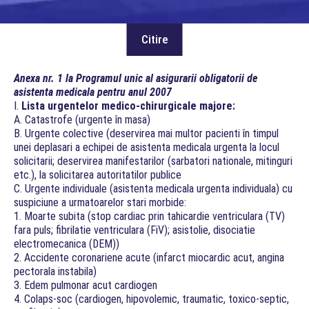
Anexa nr. 1 la Programul unic al asigurarii obligatorii de
asistenta medicala pentru anul 2007
I.
Lista urgentelor medico-chirurgicale majore:
A. Catastrofe (urgente în masa)
B. Urgente colective (deservirea mai multor pacienti în timpul
unei deplasari a echipei de asistenta medicala urgenta la locul
solicitarii; deservirea manifestarilor (sarbatori nationale, mitinguri
etc.), la solicitarea autoritatilor publice
C. Urgente individuale (asistenta medicala urgenta individuala) cu
suspiciune a urmatoarelor stari morbide:
1. Moarte subita (stop cardiac prin tahicardie ventriculara (TV)
fara puls; fibrilatie ventriculara (FiV); asistolie, disociatie
electromecanica (DEM))
2. Accidente coronariene acute (infarct miocardic acut, angina
pectorala instabila)
3. Edem pulmonar acut cardiogen
4. Colaps-soc (cardiogen, hipovolemic, traumatic, toxico-septic,