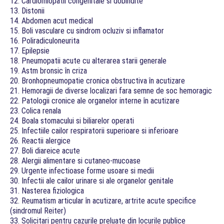
12. Cardiomiopatii congenitale si dobîndite
13. Distonii
14. Abdomen acut medical
15. Boli vasculare cu sindrom ocluziv si inflamator
16. Poliradiculoneurita
17. Epilepsie
18. Pneumopatii acute cu alterarea starii generale
19. Astm bronsic în criza
20. Bronhopneumopatie cronica obstructiva în acutizare
21. Hemoragii de diverse localizari fara semne de soc hemoragic
22. Patologii cronice ale organelor interne în acutizare
23. Colica renala
24. Boala stomacului si biliarelor operati
25. Infectiile cailor respiratorii superioare si inferioare
26. Reactii alergice
27. Boli diareice acute
28. Alergii alimentare si cutaneo-mucoase
29. Urgente infectioase forme usoare si medii
30. Infectii ale cailor urinare si ale organelor genitale
31. Nasterea fiziologica
32. Reumatism articular în acutizare, artrite acute specifice
(sindromul Reiter)
33. Solicitari pentru cazurile preluate din locurile publice