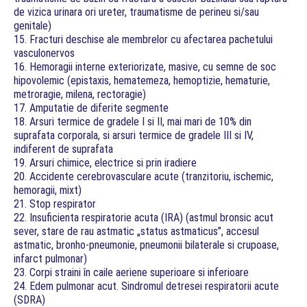
de vizica urinara ori ureter, traumatisme de perineu si/sau
genitale)
15. Fracturi deschise ale membrelor cu afectarea pachetului
vasculonervos
16. Hemoragii interne exteriorizate, masive, cu semne de soc
hipovolemic (epistaxis, hematemeza, hemoptizie, hematurie,
metroragie, milena, rectoragie)
17. Amputatie de diferite segmente
18. Arsuri termice de gradele I si II, mai mari de 10% din
suprafata corporala, si arsuri termice de gradele III si IV,
indiferent de suprafata
19. Arsuri chimice, electrice si prin iradiere
20. Accidente cerebrovasculare acute (tranzitoriu, ischemic,
hemoragii, mixt)
21. Stop respirator
22. Insuficienta respiratorie acuta (IRA) (astmul bronsic acut
sever, stare de rau astmatic „status astmaticus”, accesul
astmatic, bronho-pneumonie, pneumonii bilaterale si crupoase,
infarct pulmonar)
23. Corpi straini în caile aeriene superioare si inferioare
24. Edem pulmonar acut. Sindromul detresei respiratorii acute
(SDRA)