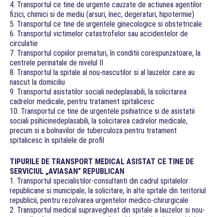
4. Transportul ce tine de urgente cauzate de actiunea agentilor
fizici, chimici si de mediu (arsuri, înec, degeraturi, hipotermie)
5. Transportul ce tine de urgentele ginecologice si obstetricale
6. Transportul victimelor catastrofelor sau accidentelor de
circulatie
7. Transportul copiilor prematuri, în conditii corespunzatoare, la
centrele perinatale de nivelul II
8. Transportul la spitale al nou-nascutilor si al lauzelor care au
nascut la domiciliu
9. Transportul asistatilor sociali nedeplasabili, la solicitarea
cadrelor medicale, pentru tratament spitalicesc
10. Transportul ce tine de urgentele psihiatrice si de asistatii
sociali psihicinedeplasabili, la solicitarea cadrelor medicale,
precum si a bolnavilor de tuberculoza pentru tratament
spitalicesc în spitalele de profil
TIPURILE DE TRANSPORT MEDICAL ASISTAT CE TINE DE
SERVICIUL „AVIASAN” REPUBLICAN
1. Transportul specialistilor-consultanti din cadrul spitalelor
republicane si municipale, la solicitare, în alte spitale din teritoriul
republicii, pentru rezolvarea urgentelor medico-chirurgicale
2. Transportul medical supravegheat din spitale a lauzelor si nou-