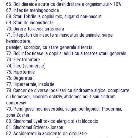
66. Boli diareice acute cu deshidratare a organismului > 10%
67. Infectie meningococica
68. Stari febrile la copilul mic, sugar si nou-nascut
69. Stari de inconstienta
70. Durere toracica anterioara
71. Întepaturi de insecte si muscaturi de animale, sarpe,
heminoptere,
paianjen, scorpion, cu stare generala alterata
72. Boli infectioase la copil si adult cu alterarea starii generale
73. Electrocutare
74. Înec (submersie)
75. Hipotermie
76. Degeraturi
77. Hipertermie, insolatie
78. Cancer de diverse localizari cu sindroame algice, complicate
cu hemoragii, sindrom ocluziv, abdomen acut sau sindrom
compresiv
79. Pemfigusul nou-nascutului, vulgar, penfigoidul. Piodermia,
zona Zoster
80. Sindromul Lyell toxico-alergic si stafilococic
81. Sindromul Stivens-Jonson
82. Accidentatii în accidente de circulatie