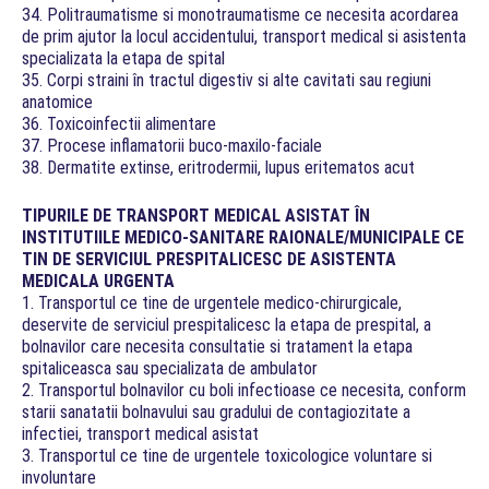
34. Politraumatisme si monotraumatisme ce necesita acordarea
de prim ajutor la locul accidentului, transport medical si asistenta
specializata la etapa de spital
35. Corpi straini în tractul digestiv si alte cavitati sau regiuni
anatomice
36. Toxicoinfectii alimentare
37. Procese inflamatorii buco-maxilo-faciale
38. Dermatite extinse, eritrodermii, lupus eritematos acut
TIPURILE DE TRANSPORT MEDICAL ASISTAT ÎN
INSTITUTIILE MEDICO-SANITARE RAIONALE/MUNICIPALE CE
TIN DE SERVICIUL PRESPITALICESC DE ASISTENTA
MEDICALA URGENTA
1. Transportul ce tine de urgentele medico-chirurgicale,
deservite de serviciul prespitalicesc la etapa de prespital, a
bolnavilor care necesita consultatie si tratament la etapa
spitaliceasca sau specializata de ambulator
2. Transportul bolnavilor cu boli infectioase ce necesita, conform
starii sanatatii bolnavului sau gradului de contagiozitate a
infectiei, transport medical asistat
3. Transportul ce tine de urgentele toxicologice voluntare si
involuntare