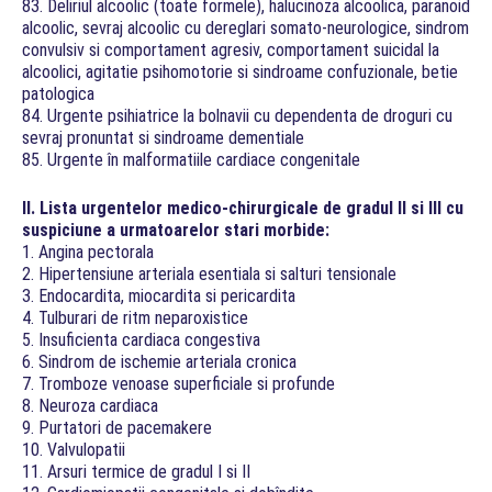
83. Deliriul alcoolic (toate formele), halucinoza alcoolica, paranoid
alcoolic, sevraj alcoolic cu dereglari somato-neurologice, sindrom
convulsiv si comportament agresiv, comportament suicidal la
alcoolici, agitatie psihomotorie si sindroame confuzionale, betie
patologica
84. Urgente psihiatrice la bolnavii cu dependenta de droguri cu
sevraj pronuntat si sindroame dementiale
85. Urgente în malformatiile cardiace congenitale
II. Lista urgentelor medico-chirurgicale de gradul II si III cu
suspiciune a urmatoarelor stari morbide:
1. Angina pectorala
2. Hipertensiune arteriala esentiala si salturi tensionale
3. Endocardita, miocardita si pericardita
4. Tulburari de ritm neparoxistice
5. Insuficienta cardiaca congestiva
6. Sindrom de ischemie arteriala cronica
7. Tromboze venoase superficiale si profunde
8. Neuroza cardiaca
9. Purtatori de pacemakere
10. Valvulopatii
11. Arsuri termice de gradul I si II