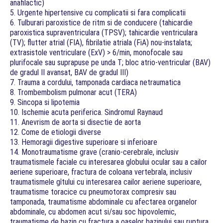
anafilactic)
5. Urgente hipertensive cu complicatii si fara complicatii
6. Tulburari paroxistice de ritm si de conducere (tahicardie
paroxistica supraventriculara (TPSV); tahicardie ventriculara
(TV); flutter atrial (FIA), fibrilatie atriala (FiA) nou-instalata;
extrasistole ventriculare (ExV) > 6/min, monofocale sau
plurifocale sau suprapuse pe unda T; bloc atrio-ventricular (BAV)
de gradul II avansat, BAV de gradul III)
7. Trauma a cordului, tamponada cardiaca netraumatica
8. Trombembolism pulmonar acut (TERA)
9. Sincopa si lipotemia
10. Ischemie acuta periferica. Sindromul Raynaud
11. Anevrism de aorta si disectie de aorta
12. Come de etiologii diverse
13. Hemoragii digestive superioare si inferioare
14. Monotraumatisme grave (cranio-cerebrale, inclusiv
traumatismele faciale cu interesarea globului ocular sau a cailor
aeriene superioare, fractura de coloana vertebrala, inclusiv
traumatismele gîtului cu interesarea cailor aeriene superioare,
traumatisme toracice cu pneumotorax compresiv sau
tamponada, traumatisme abdominale cu afectarea organelor
abdominale, cu abdomen acut si/sau soc hipovolemic,
traumatisme de bazin cu fractura a oaselor bazinului sau ruptura