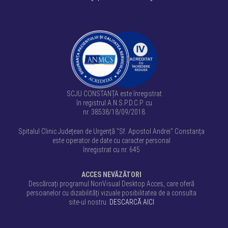
SCJU CONSTANȚA este înregistrat
în registrul A.N.S.P.D.C.P. cu
nr. 38538/18/09/2018
Spitalul Clinic Județean de Urgență "Sf. Apostol Andrei" Constanța
este operator de date cu caracter personal
înregistrat cu nr. 645
ACCES NEVĂZĂTORI
Descărcați programul NonVisual Desktop Acces, care oferă
persoanelor cu dizabilități vizuale posibilitatea de a consulta
site-ul nostru.
DESCARCĂ AICI