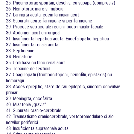
25. Pneumotorax spontan, deschis, cu supapa (compresiv)
26. Hemotorax mare si mijlociu
27. Laringita acuta, edem laringian acut
28. Supuratii acute faringiene si perifaringiene
29. Procese septice ale regiunii buco-maxilo-faciale
30. Abdomen acut chirurgical
31. Insuficienta hepatica acuta. Encefalopatie hepatica
32. Insuficienta renala acuta
33. Septicemie
34. Hematurie
35. Urolitiaza cu bloc renal acut
36. Torsiune de testicul
37. Coagulopatii (trombocitopenii, hemofilii, epistaxis) cu
hemoragii
38. Acces epileptic, stare de rau epileptic, sindrom convulsiv
primar
39. Meningita, encefalita
40. Miastenia „gravis”
41. Supuratii cranio-cerebrale
42. Traumatisme craniocerebrale, vertebromedulare si ale
nervilor periferici
43. Insuficienta suprarenala acuta