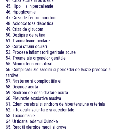
44. Criza acuta tireotoxica
45. Hipo – si hipercaliemie
46. Hipoglicemie
47. Criza de feocromocitom
48. Acidocetoza diabetica
49. Criza de glaucom
50. Dezlipire de retina
51. Traumatisme oculare
52. Corpi straini oculari
53. Procese inflamatorii genitale acute
54. Traume ale organelor genitale
55. Miom uterin complicat
56. Complicatii ale sarcinii si perioadei de lauzie precoce si
tardive
57. Nasterea si complicatiile ei
58. Dispnee acuta
59. Sindrom de deshidratare acuta
60. Pleurezie exudativa masiva
61. Edem cerebral si sindrom de hipertensiune arteriala
62. Intoxicatii voluntare si accidentale
63. Toxicomanie
64. Urticaria, edemul Quincke
65. Reactii alergice medii si grave