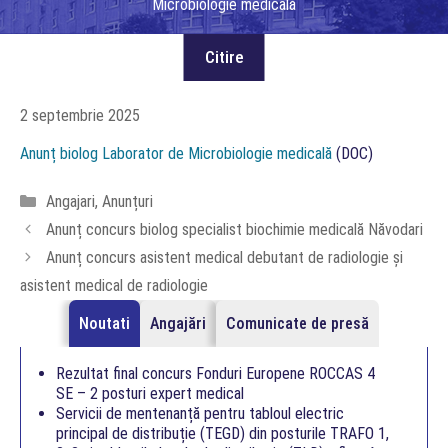
Microbiologie medicală
2 septembrie 2025
Anunț biolog Laborator de Microbiologie medicală
(DOC)
Categorii
Angajari
,
Anunțuri
Anunț concurs biolog specialist biochimie medicală Năvodari
Anunț concurs asistent medical debutant de radiologie și
asistent medical de radiologie
Noutati
Angajări
Comunicate de presă
Rezultat final concurs Fonduri Europene ROCCAS 4
SE – 2 posturi expert medical
Servicii de mentenanță pentru tabloul electric
principal de distribuție (TEGD) din posturile TRAFO 1,