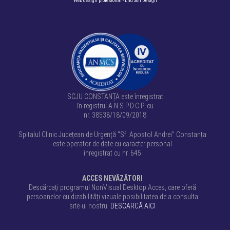
Web design profesional
- End Soft Design
SCJU CONSTANȚA este înregistrat
în registrul A.N.S.P.D.C.P. cu
nr. 38538/18/09/2018
Spitalul Clinic Județean de Urgență "Sf. Apostol Andrei" Constanța
este operator de date cu caracter personal
înregistrat cu nr. 645
ACCES NEVĂZĂTORI
Descărcați programul NonVisual Desktop Acces, care oferă
persoanelor cu dizabilități vizuale posibilitatea de a consulta
site-ul nostru.
DESCARCĂ AICI