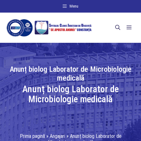
Sari
Menu
la
conținut
Men
Anunț biolog Laborator de Microbiologie
medicală
Anunț biolog Laborator de
Microbiologie medicală
Prima pagină
»
Angajari
»
Anunț biolog Laborator de