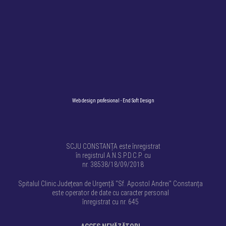
Web design profesional
- End Soft Design
SCJU CONSTANȚA este înregistrat
în registrul A.N.S.P.D.C.P. cu
nr. 38538/18/09/2018
Spitalul Clinic Județean de Urgență "Sf. Apostol Andrei" Constanța
este operator de date cu caracter personal
înregistrat cu nr. 645