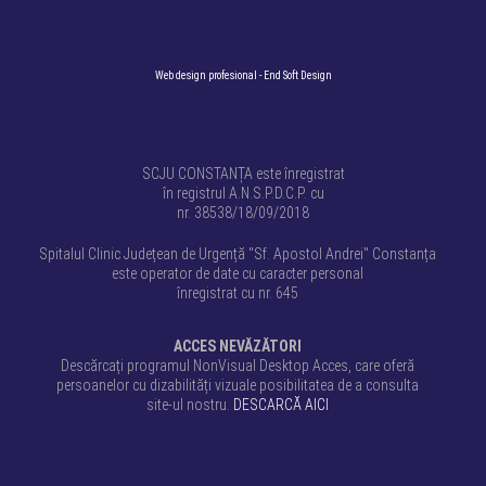
Web design profesional
- End Soft Design
SCJU CONSTANȚA este înregistrat
în registrul A.N.S.P.D.C.P. cu
nr. 38538/18/09/2018
Spitalul Clinic Județean de Urgență "Sf. Apostol Andrei" Constanța
este operator de date cu caracter personal
înregistrat cu nr. 645
ACCES NEVĂZĂTORI
Descărcați programul NonVisual Desktop Acces, care oferă
persoanelor cu dizabilități vizuale posibilitatea de a consulta
site-ul nostru.
DESCARCĂ AICI