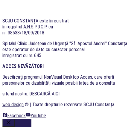
SCJU CONSTANȚA este înregistrat
în registrul A.N.S.P.D.C.P. cu
nr. 38538/18/09/2018
Spitalul Clinic Județean de Urgență "Sf. Apostol Andrei" Constanța
este operator de date cu caracter personal
înregistrat cu nr. 645
ACCES NEVĂZĂTORI
Descărcați programul NonVisual Desktop Acces, care oferă
persoanelor cu dizabilități vizuale posibilitatea de a consulta
site-ul nostru.
DESCARCĂ AICI
web design
©
| Toate drepturile rezervate SCJU Constanța.
Facebook
Youtube
Close