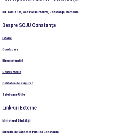
Bd. Tomis 145, Cod Postal 900591, Constanța, România
Despre SCJU Constanța
Istoric
Conducere
Birou internări
Centru Media
Calitatea de asigurat
Telefoane Utile
Link-uri Externe
Ministerul Sănătății
Direcția de Sănătăte Publică Constanța