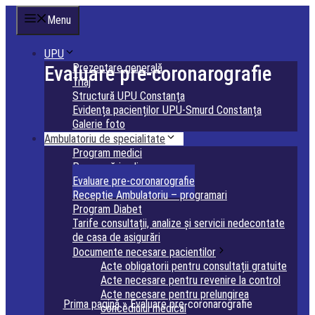
Sari
Menu
la
conținut
UPU
Prezentare generală
Evaluare pre-coronarografie
Triaj
Structură UPU Constanța
Evidența pacienților UPU-Smurd Constanța
Galerie foto
Ambulatoriu de specialitate
Program medici
Programări online
Evaluare pre-coronarografie
Receptie Ambulatoriu – programari
Program Diabet
Tarife consultații, analize și servicii nedecontate
de casa de asigurări
Documente necesare pacientilor
Acte obligatorii pentru consultații gratuite
Acte necesare pentru revenire la control
Acte necesare pentru prelungirea
Prima pagină
»
Evaluare pre-coronarografie
concediului medical