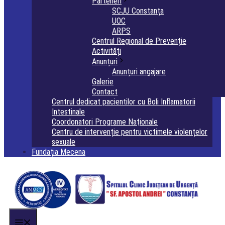
Parteneri
SCJU Constanța
UOC
ARPS
Centrul Regional de Prevenție
Activități
Anunțuri
Anunțuri angajare
Galerie
Contact
Centrul dedicat pacientilor cu Boli Inflamatorii
Intestinale
Coordonatori Programe Naţionale
Centru de intervenție pentru victimele violențelor
sexuale
Fundația Mecena
Menu