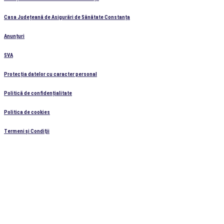
Casa Județeană de Asigurări de Sănătate Constanța
Anunțuri
SVA
Protecția datelor cu caracter personal
Politică de confidențialitate
Politica de cookies
Termeni şi Condiţii