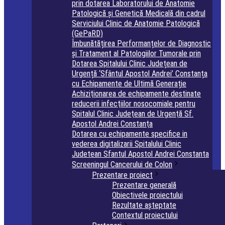
prin dotarea Laboratorului de Anatomie
Patologică și Genetică Medicală din cadrul
Serviciului Clinic de Anatomie Patologică
(GePaRD)
Îmbunătățirea Performanțelor de Diagnostic
și Tratament al Patologiilor Tumorale prin
Dotarea Spitalului Clinic Județean de
Urgență ‘Sfântul Apostol Andrei’ Constanța
cu Echipamente de Ultimă Generație
Achiziţionarea de echipamente destinate
reducerii infecţiilor nosocomiale pentru
Spitalul Clinic Judeţean de Urgenţă Sf.
Apostol Andrei Constanţa
Dotarea cu echipamente specifice in
vederea digitalizarii Spitalului Clinic
Judetean Sfantul Apostol Andrei Constanta
Screeningul Cancerului de Colon
Prezentare proiect
Prezentare generală
Obiectivele proiectului
Rezultate așteptate
Contextul proiectului