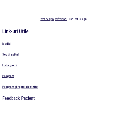
Web design profesional
- End Soft Design
Link-uri Utile
Medici
Secții spital
Listă gărzi
Program
Program și reguli de vizite
Feedback Pacient