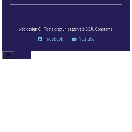
web design
©
| Toate drepturile rezervate SCJU Constanța.
Facebook
Youtube
Close