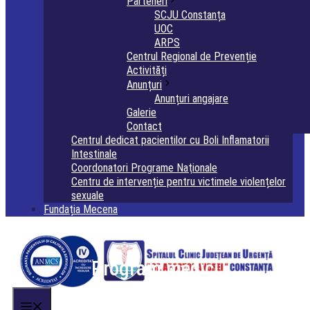
Parteneri
SCJU Constanța
UOC
ARPS
Centrul Regional de Prevenție
Activități
Anunțuri
Anunțuri angajare
Galerie
Contact
Centrul dedicat pacientilor cu Boli Inflamatorii
Intestinale
Coordonatori Programe Naţionale
Centru de intervenție pentru victimele violențelor
sexuale
Fundația Mecena
Program medici
Menu