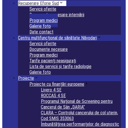
Recuperare Eforie Sud
Servicii oferite
Documente necesare internării
Program medici
Galerie foto
Date contact
Centru multifuncțional de sănătate Năvodari
Servicii oferite
Documente necesare
Program medici
Tarife pacienți neasigurați
Lista de servicii și tarife radiologie
Galerie foto
Proiecte
Proiecte cu finanțări europene
Livero 4 SE
ROCCAS 4 SE
Programul Național de Screening pentru
Cancerul de Sân „DARIA”
CLARA – Controlul cancerului de col uterin,
Cod SMIS 353063
Îmbunătățirea performanțelor de diagnostic