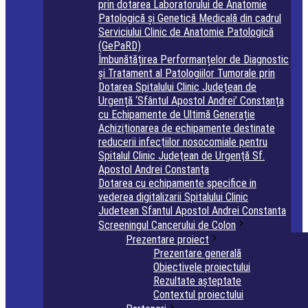
prin dotarea Laboratorului de Anatomie
Patologică și Genetică Medicală din cadrul
Serviciului Clinic de Anatomie Patologică
(GePaRD)
Îmbunătățirea Performanțelor de Diagnostic
și Tratament al Patologiilor Tumorale prin
Dotarea Spitalului Clinic Județean de
Urgență ‘Sfântul Apostol Andrei’ Constanța
cu Echipamente de Ultimă Generație
Achiziţionarea de echipamente destinate
reducerii infecţiilor nosocomiale pentru
Spitalul Clinic Judeţean de Urgenţă Sf.
Apostol Andrei Constanţa
Dotarea cu echipamente specifice in
vederea digitalizarii Spitalului Clinic
Judetean Sfantul Apostol Andrei Constanta
Screeningul Cancerului de Colon
Prezentare proiect
Prezentare generală
Obiectivele proiectului
Rezultate așteptate
Contextul proiectului