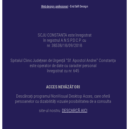
Web design profesional
- End Soft Design
SCJU CONSTANȚA este înregistrat
în registrul A.N.S.P.D.C.P. cu
nr. 38538/18/09/2018
Spitalul Clinic Județean de Urgență "Sf. Apostol Andrei" Constanța
este operator de date cu caracter personal
înregistrat cu nr. 645
ACCES NEVĂZĂTORI
Descărcați programul NonVisual Desktop Acces, care oferă
persoanelor cu dizabilități vizuale posibilitatea de a consulta
site-ul nostru.
DESCARCĂ AICI