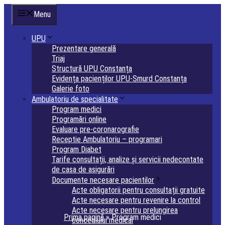
Sari
Menu
la
conținut
UPU
Prezentare generală
Triaj
Structură UPU Constanța
Evidența pacienților UPU-Smurd Constanța
Galerie foto
Ambulatoriu de specialitate
Program medici
Programări online
Evaluare pre-coronarografie
Receptie Ambulatoriu – programari
Program Diabet
Tarife consultații, analize și servicii nedecontate
de casa de asigurări
Documente necesare pacientilor
Acte obligatorii pentru consultații gratuite
Acte necesare pentru revenire la control
Acte necesare pentru prelungirea
Prima pagină
»
Program medici
concediului medical