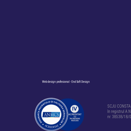
Web design profesional
- End Soft Design
SCJU CONSTANȚ
în registrul A.N
nr. 38538/18/