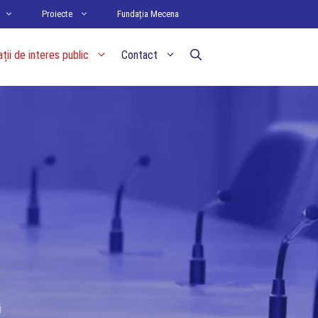
Proiecte
Fundația Mecena
ții de interes public
Contact
i