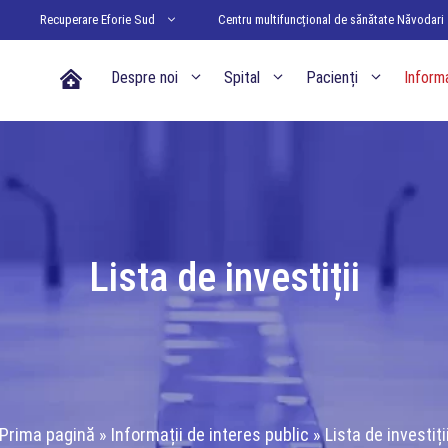
Recuperare Eforie Sud
Centru multifuncțional de sănătate Năvodari
Acasa
Despre noi
Spital
Pacienți
Informa
Lista de investiții
Prima pagină
»
Informații de interes public
»
Lista de investiți