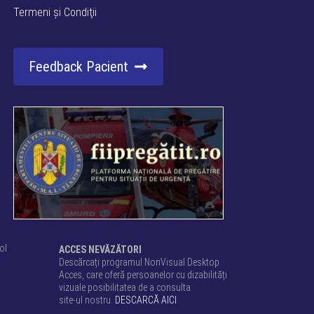
Termeni şi Condiţii
Feedback Pacient
ol
ACCES NEVĂZĂTORI
Descărcați programul NonVisual Desktop
Acces, care oferă persoanelor cu dizabilități
vizuale posibilitatea de a consulta
site-ul nostru.
DESCARCĂ AICI