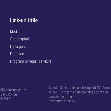
Link-uri Utile
Medici
Secții spital
Listă gărzi
Program
Program și reguli de vizite
Spitalul Clinic Județean de Urgență "Sf. Apost
A este înregistrat
Andrei" Constanța este operator de date cu
.S.P.D.C.P. cu
caracter personal
09/2018
înregistrat cu nr. 645