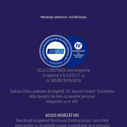
Web design profesional
- End Soft Design
SCJU CONSTANȚA este înregistrat
în registrul A.N.S.P.D.C.P. cu
nr. 38538/18/09/2018
Spitalul Clinic Județean de Urgență "Sf. Apostol Andrei" Constanța
este operator de date cu caracter personal
înregistrat cu nr. 645
ACCES NEVĂZĂTORI
Descărcați programul NonVisual Desktop Acces, care oferă
persoanelor cu dizabilități vizuale posibilitatea de a consulta