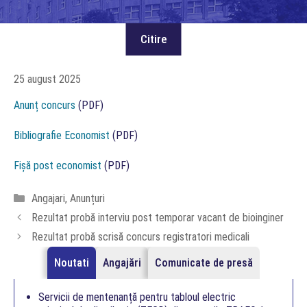
25 august 2025
Anunț concurs
(PDF)
Bibliografie Economist
(PDF)
Fișă post economist
(PDF)
Categorii
Angajari
,
Anunțuri
Rezultat probă interviu post temporar vacant de bioinginer
Rezultat probă scrisă concurs registratori medicali
Noutati
Angajări
Comunicate de presă
Servicii de mentenanță pentru tabloul electric