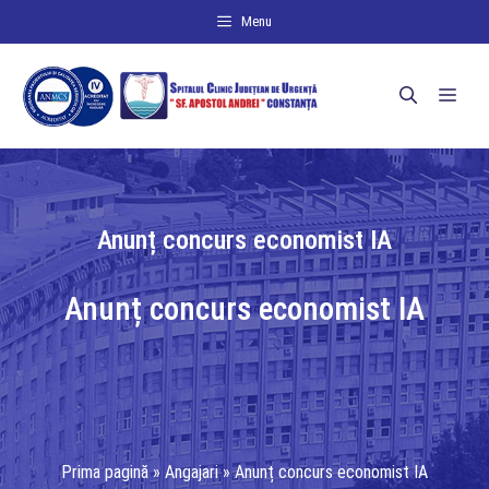
Sari
Menu
la
conținut
Men
Anunț concurs economist IA
Anunț concurs economist IA
Prima pagină
»
Angajari
»
Anunț concurs economist IA