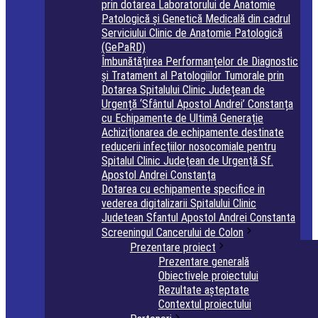
prin dotarea Laboratorului de Anatomie
Patologică și Genetică Medicală din cadrul
Serviciului Clinic de Anatomie Patologică
(GePaRD)
Îmbunătățirea Performanțelor de Diagnostic
și Tratament al Patologiilor Tumorale prin
Dotarea Spitalului Clinic Județean de
Urgență ‘Sfântul Apostol Andrei’ Constanța
cu Echipamente de Ultimă Generație
Achiziţionarea de echipamente destinate
reducerii infecţiilor nosocomiale pentru
Spitalul Clinic Judeţean de Urgenţă Sf.
Apostol Andrei Constanţa
Dotarea cu echipamente specifice in
vederea digitalizarii Spitalului Clinic
Judetean Sfantul Apostol Andrei Constanta
Screeningul Cancerului de Colon
Prezentare proiect
Prezentare generală
Obiectivele proiectului
Rezultate așteptate
Contextul proiectului