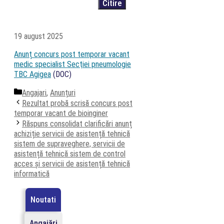
19 august 2025
Anunț concurs post temporar vacant
medic specialist Secţiei pneumologie
TBC Agigea
(DOC)
Categorii
Angajari
,
Anunțuri
Rezultat probă scrisă concurs post
temporar vacant de bioinginer
Răspuns consolidat clarificări anunț
achiziție servicii de asistență tehnică
sistem de supraveghere, servicii de
asistență tehnică sistem de control
acces și servicii de asistență tehnică
informatică
Noutati
Angajări