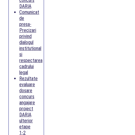
concurs
DARIA
Comunicat
de
presa-
Precizari
privind
dialogul
institutional
si
respectarea
cadrului
legal
Rezultate
evaluare
dosare
concurs
angajare
proiect
DARIA
ulterior
etape
1-2