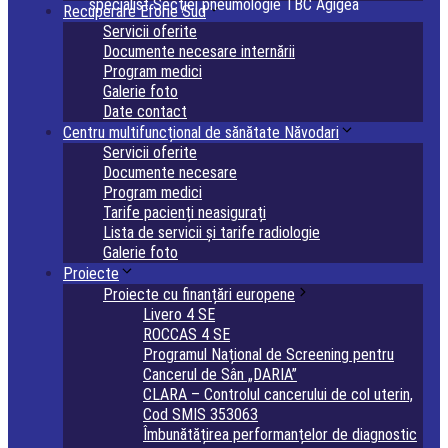
specialist Secţiei pneumologie TBC Agigea
Recuperare Eforie Sud
Servicii oferite
Documente necesare internării
Program medici
Galerie foto
Date contact
Centru multifuncțional de sănătate Năvodari
Servicii oferite
Documente necesare
Program medici
Tarife pacienți neasigurați
Lista de servicii și tarife radiologie
Galerie foto
Proiecte
Proiecte cu finanțări europene
Livero 4 SE
ROCCAS 4 SE
Programul Național de Screening pentru
Cancerul de Sân „DARIA”
CLARA – Controlul cancerului de col uterin,
Cod SMIS 353063
Îmbunătățirea performanțelor de diagnostic