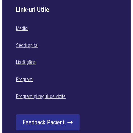
Link-uri Utile
Medici
Secții spital
Listă gărzi
Program
Program și reguli de vizite
Feedback Pacient