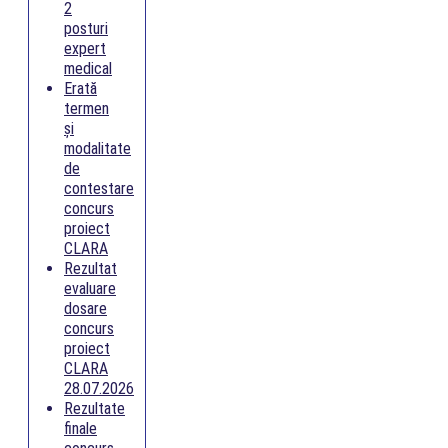
2
posturi
expert
medical
Erată
termen
și
modalitate
de
contestare
concurs
proiect
CLARA
Rezultat
evaluare
dosare
concurs
proiect
CLARA
28.07.2026
Rezultate
finale