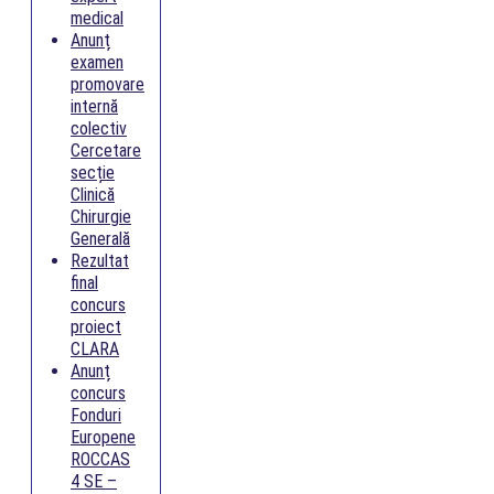
medical
Anunț
examen
promovare
internă
colectiv
Cercetare
secție
Clinică
Chirurgie
Generală
Rezultat
final
concurs
proiect
CLARA
Anunț
concurs
Fonduri
Europene
ROCCAS
4 SE –