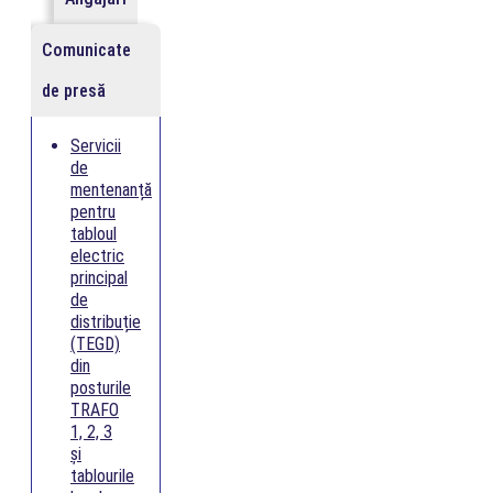
Comunicate
de presă
Servicii
de
mentenanță
pentru
tabloul
electric
principal
de
distribuție
(TEGD)
din
posturile
TRAFO
1, 2, 3
și
tablourile