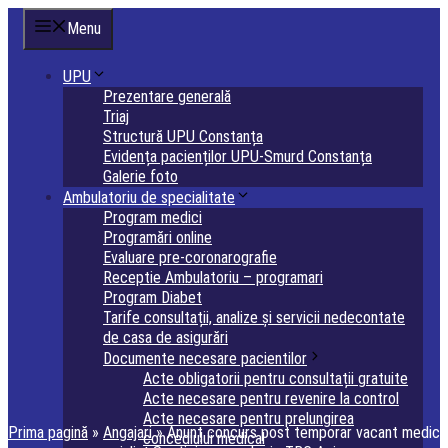
Sari
Menu
la
conținut
UPU
Prezentare generală
Triaj
Structură UPU Constanța
Evidența pacienților UPU-Smurd Constanța
Galerie foto
Ambulatoriu de specialitate
Program medici
Programări online
Evaluare pre-coronarografie
Receptie Ambulatoriu – programari
Program Diabet
Tarife consultații, analize și servicii nedecontate
de casa de asigurări
Documente necesare pacientilor
Acte obligatorii pentru consultații gratuite
Acte necesare pentru revenire la control
Acte necesare pentru prelungirea
Prima pagină
»
Angajari
»
Anunț concurs post temporar vacant medic
concediului medical