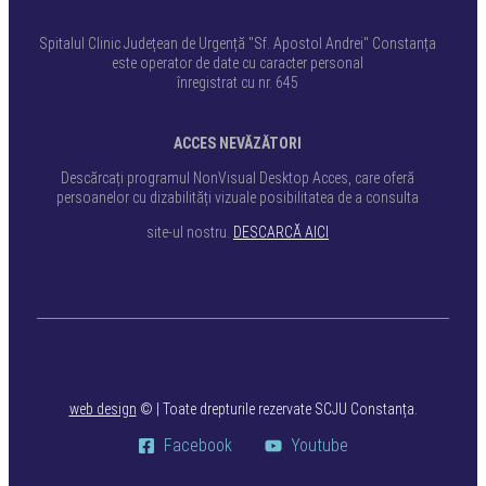
Spitalul Clinic Județean de Urgență "Sf. Apostol Andrei" Constanța
este operator de date cu caracter personal
înregistrat cu nr. 645
ACCES NEVĂZĂTORI
Descărcați programul NonVisual Desktop Acces, care oferă
persoanelor cu dizabilități vizuale posibilitatea de a consulta
site-ul nostru.
DESCARCĂ AICI
web design
©
| Toate drepturile rezervate SCJU Constanța.
Facebook
Youtube