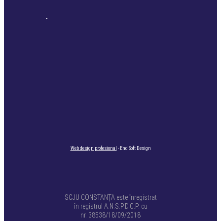
Web design profesional
- End Soft Design
SCJU CONSTANȚA este înregistrat
în registrul A.N.S.P.D.C.P. cu
nr. 38538/18/09/2018