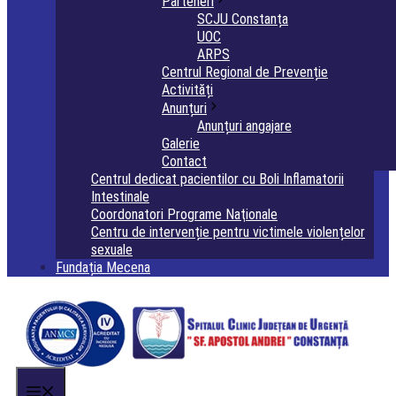
Parteneri
SCJU Constanța
UOC
ARPS
Centrul Regional de Prevenție
Activități
Anunțuri
Anunțuri angajare
Galerie
Contact
Centrul dedicat pacientilor cu Boli Inflamatorii
Intestinale
Coordonatori Programe Naţionale
Centru de intervenție pentru victimele violențelor
sexuale
Fundația Mecena
Menu