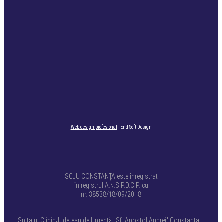
Web design profesional
- End Soft Design
SCJU CONSTANȚA este înregistrat
în registrul A.N.S.P.D.C.P. cu
nr. 38538/18/09/2018
Spitalul Clinic Județean de Urgență "Sf. Apostol Andrei" Constanța