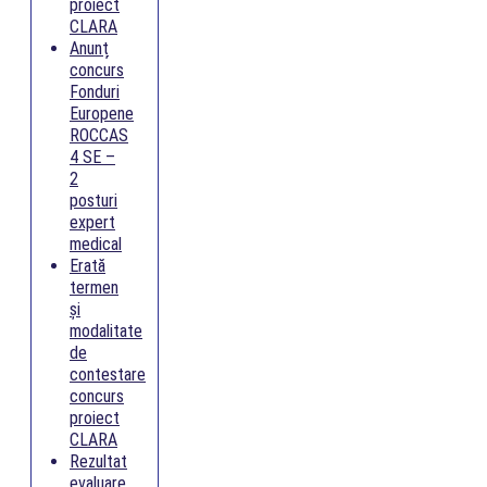
proiect
CLARA
Anunț
concurs
Fonduri
Europene
ROCCAS
4 SE –
2
posturi
expert
medical
Erată
termen
și
modalitate
de
contestare
concurs
proiect
CLARA
Rezultat
evaluare