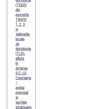
distribuție
(TEGD)
din
posturile
TRAFO
1, 2, 3
și
tablourile
locale
de
distribuție
(TLD),
aflate
în
dotarea
S.C.J.U.
Constanța
–
sediul
principal
și
secțiile
exterioare.