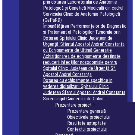
prin dotarea Laboratorului de Anatomie
Patologică și Genetică Medicală din cadrul
Serviciului Clinic de Anatomie Patologică
(GePaRD)
Îmbunătățirea Performanțelor de Diagnostic
și Tratament al Patologiilor Tumorale prin
Dotarea Spitalului Clinic Județean de
Urgență ‘Sfântul Apostol Andrei’ Constanța
cu Echipamente de Ultimă Generație
Achiziţionarea de echipamente destinate
reducerii infecţiilor nosocomiale pentru
Spitalul Clinic Judeţean de Urgenţă Sf.
Apostol Andrei Constanţa
Dotarea cu echipamente specifice in
vederea digitalizarii Spitalului Clinic
Judetean Sfantul Apostol Andrei Constanta
Screeningul Cancerului de Colon
Prezentare proiect
Prezentare generală
Obiectivele proiectului
Rezultate așteptate
Contextul proiectului