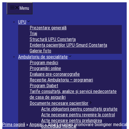
Sari
Menu
la
conținut
UPU
Prezentare generală
Triaj
Structură UPU Constanța
Evidența pacienților UPU-Smurd Constanța
Galerie foto
Ambulatoriu de specialitate
Program medici
Programări online
Evaluare pre-coronarografie
Receptie Ambulatoriu – programari
Program Diabet
Tarife consultații, analize și servicii nedecontate
de casa de asigurări
Documente necesare pacientilor
Acte obligatorii pentru consultații gratuite
Acte necesare pentru revenire la control
Acte necesare pentru prelungirea
Prima pagină
»
Angajari
»
Anunț examen promovare bioinginer medical
concediului medical