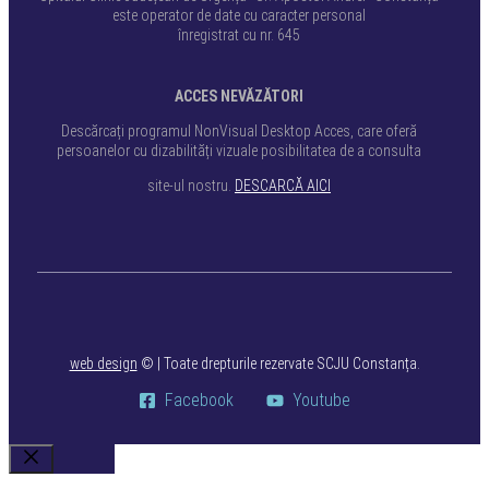
este operator de date cu caracter personal
înregistrat cu nr. 645
ACCES NEVĂZĂTORI
Descărcați programul NonVisual Desktop Acces, care oferă
persoanelor cu dizabilități vizuale posibilitatea de a consulta
site-ul nostru.
DESCARCĂ AICI
web design
©
| Toate drepturile rezervate SCJU Constanța.
Facebook
Youtube
Close