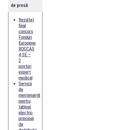
de presă
Rezultat
final
concurs
Fonduri
Europene
ROCCAS
4 SE –
2
posturi
expert
medical
Servicii
de
mentenanță
pentru
tabloul
electric
principal
de