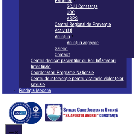
Parteneri
SCJU Constanța
UOC
ARPS
Centrul Regional de Prevenție
Activități
Anunțuri
Anunțuri angajare
Galerie
Contact
Centrul dedicat pacientilor cu Boli Inflamatorii
Intestinale
Coordonatori Programe Naţionale
Centru de intervenție pentru victimele violențelor
sexuale
Fundația Mecena
Menu