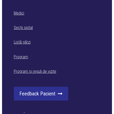
Medici
Secții spital
Listă gărzi
Program
Program și reguli de vizite
Feedback Pacient