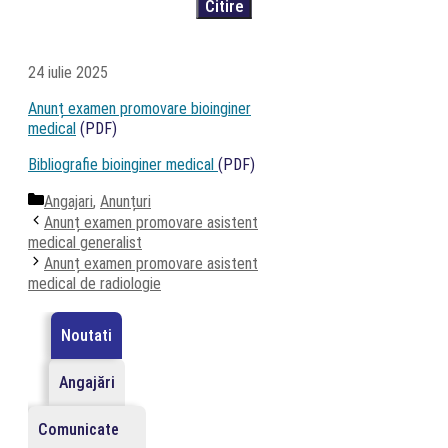
24 iulie 2025
Anunț examen promovare bioinginer
medical
(PDF)
Bibliografie bioinginer medical
(PDF)
Categorii
Angajari
,
Anunțuri
Anunț examen promovare asistent
medical generalist
Anunț examen promovare asistent
medical de radiologie
Noutati
Angajări
Comunicate