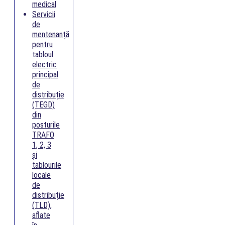
medical
Servicii
de
mentenanță
pentru
tabloul
electric
principal
de
distribuție
(TEGD)
din
posturile
TRAFO
1, 2, 3
și
tablourile
locale
de
distribuție
(TLD),
aflate