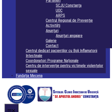
Parteneri
SCJU Constanța
UOC
ARPS
Centrul Regional de Prevenție
Activități
Anunțuri
Anunțuri angajare
Galerie
Contact
Centrul dedicat pacientilor cu Boli Inflamatorii
Intestinale
Coordonatori Programe Naţionale
Centru de intervenție pentru victimele violențelor
sexuale
Fundația Mecena
Menu