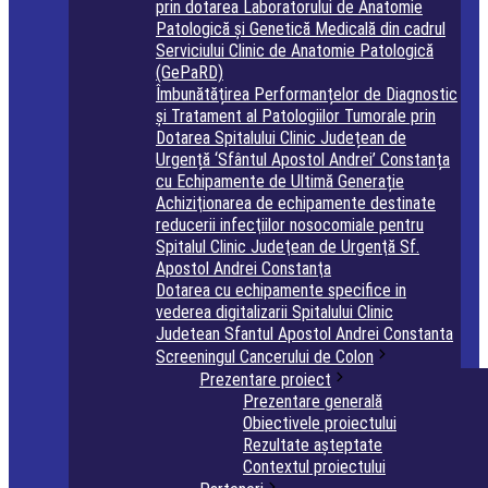
prin dotarea Laboratorului de Anatomie
Patologică și Genetică Medicală din cadrul
Serviciului Clinic de Anatomie Patologică
(GePaRD)
Îmbunătățirea Performanțelor de Diagnostic
și Tratament al Patologiilor Tumorale prin
Dotarea Spitalului Clinic Județean de
Urgență ‘Sfântul Apostol Andrei’ Constanța
cu Echipamente de Ultimă Generație
Achiziţionarea de echipamente destinate
reducerii infecţiilor nosocomiale pentru
Spitalul Clinic Judeţean de Urgenţă Sf.
Apostol Andrei Constanţa
Dotarea cu echipamente specifice in
vederea digitalizarii Spitalului Clinic
Judetean Sfantul Apostol Andrei Constanta
Screeningul Cancerului de Colon
Prezentare proiect
Prezentare generală
Obiectivele proiectului
Rezultate așteptate
Contextul proiectului