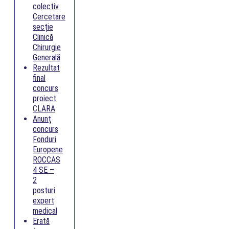
colectiv
Cercetare
secție
Clinică
Chirurgie
Generală
Rezultat
final
concurs
proiect
CLARA
Anunț
concurs
Fonduri
Europene
ROCCAS
4 SE –
2
posturi
expert
medical
Erată