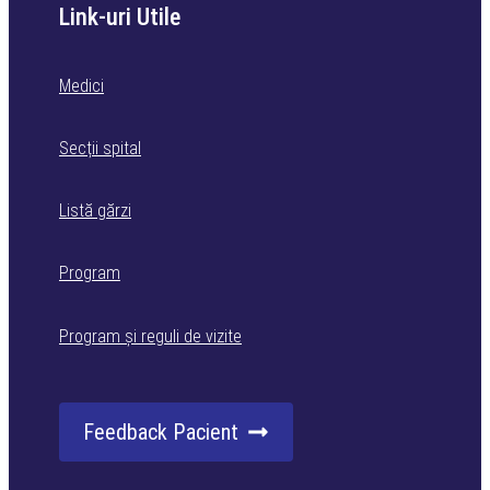
Link-uri Utile
Medici
Secții spital
Listă gărzi
Program
Program și reguli de vizite
Feedback Pacient