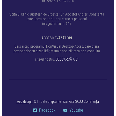
nr. 38538/18/09/2018
Spitalul Clinic Județean de Urgență "Sf. Apostol Andrei" Constanța
este operator de date cu caracter personal
înregistrat cu nr. 645
ACCES NEVĂZĂTORI
Descărcați programul NonVisual Desktop Acces, care oferă
persoanelor cu dizabilități vizuale posibilitatea de a consulta
site-ul nostru.
DESCARCĂ AICI
web design
©
| Toate drepturile rezervate SCJU Constanța.
Facebook
Youtube