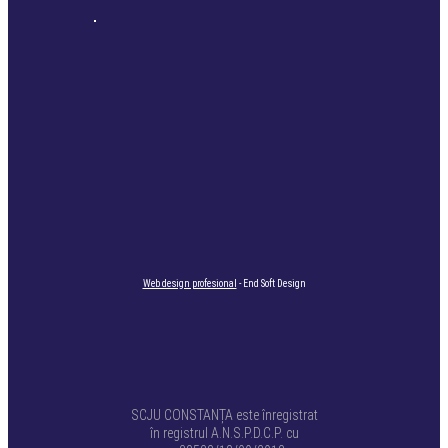
Web design profesional
- End Soft Design
SCJU CONSTANȚA este înregistrat
în registrul A.N.S.P.D.C.P. cu