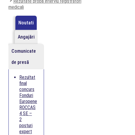
Rezultate probă interviu registratori
medicali
Noutati
Angajări
Comunicate
de presă
Rezultat
final
concurs
Fonduri
Europene
ROCCAS
4 SE –
2
posturi
expert