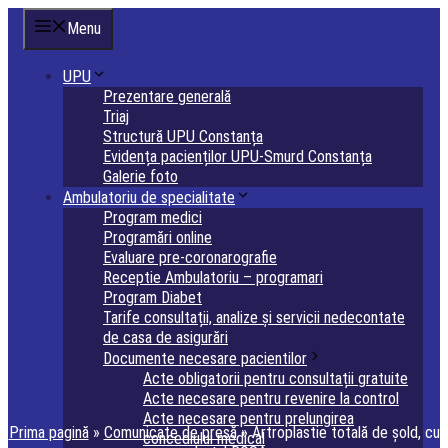
Sari
Menu
la
conținut
UPU
Prezentare generală
Triaj
Structură UPU Constanța
Evidența pacienților UPU-Smurd Constanța
Galerie foto
Ambulatoriu de specialitate
Program medici
Programări online
Evaluare pre-coronarografie
Receptie Ambulatoriu – programari
Program Diabet
Tarife consultații, analize și servicii nedecontate
de casa de asigurări
Documente necesare pacientilor
Acte obligatorii pentru consultații gratuite
Acte necesare pentru revenire la control
Acte necesare pentru prelungirea
Prima pagină
»
Comunicate de presă
»
Artroplastie totală de șold, cu
concediului medical