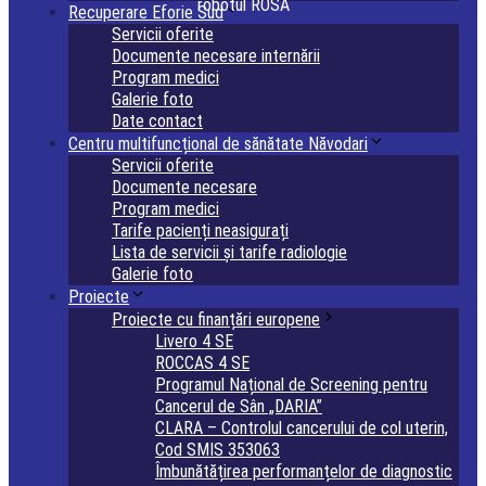
robotul ROSA
Recuperare Eforie Sud
Servicii oferite
Documente necesare internării
Program medici
Galerie foto
Date contact
Centru multifuncțional de sănătate Năvodari
Servicii oferite
Documente necesare
Program medici
Tarife pacienți neasigurați
Lista de servicii și tarife radiologie
Galerie foto
Proiecte
Proiecte cu finanțări europene
Livero 4 SE
ROCCAS 4 SE
Programul Național de Screening pentru
Cancerul de Sân „DARIA”
CLARA – Controlul cancerului de col uterin,
Cod SMIS 353063
Îmbunătățirea performanțelor de diagnostic