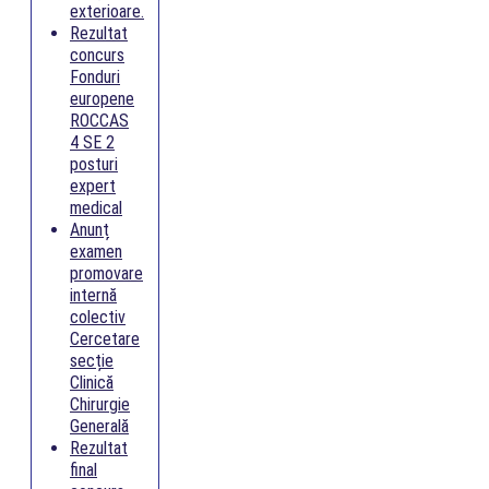
exterioare.
Rezultat
concurs
Fonduri
europene
ROCCAS
4 SE 2
posturi
expert
medical
Anunț
examen
promovare
internă
colectiv
Cercetare
secție
Clinică
Chirurgie
Generală
Rezultat
final