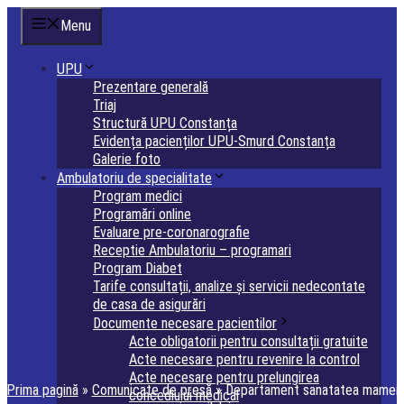
Sari
Menu
la
conținut
UPU
Prezentare generală
Triaj
Structură UPU Constanța
Evidența pacienților UPU-Smurd Constanța
Galerie foto
Ambulatoriu de specialitate
Program medici
Programări online
Evaluare pre-coronarografie
Receptie Ambulatoriu – programari
Program Diabet
Tarife consultații, analize și servicii nedecontate
de casa de asigurări
Documente necesare pacientilor
Acte obligatorii pentru consultații gratuite
Acte necesare pentru revenire la control
Acte necesare pentru prelungirea
Prima pagină
»
Comunicate de presă
»
Departament sanatatea mamei
concediului medical