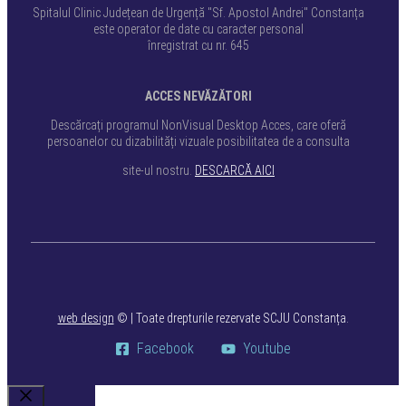
Spitalul Clinic Județean de Urgență "Sf. Apostol Andrei" Constanța
este operator de date cu caracter personal
înregistrat cu nr. 645
ACCES NEVĂZĂTORI
Descărcați programul NonVisual Desktop Acces, care oferă
persoanelor cu dizabilități vizuale posibilitatea de a consulta
site-ul nostru.
DESCARCĂ AICI
web design
©
| Toate drepturile rezervate SCJU Constanța.
Facebook
Youtube