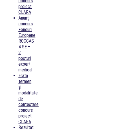
concurs
proiect
CLARA
Anunț
concurs
Fonduri
Europene
ROCCAS
4 SE –
2
posturi
expert
medical
Erată
termen
și
modalitate
de
contestare
concurs
proiect
CLARA
Rezultat