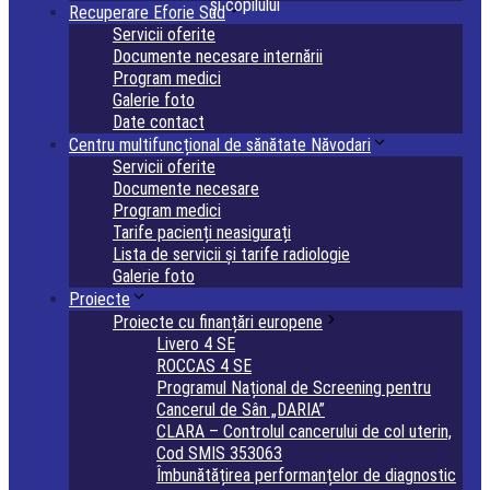
și copilului
Recuperare Eforie Sud
Servicii oferite
Documente necesare internării
Program medici
Galerie foto
Date contact
Centru multifuncțional de sănătate Năvodari
Servicii oferite
Documente necesare
Program medici
Tarife pacienți neasigurați
Lista de servicii și tarife radiologie
Galerie foto
Proiecte
Proiecte cu finanțări europene
Livero 4 SE
ROCCAS 4 SE
Programul Național de Screening pentru
Cancerul de Sân „DARIA”
CLARA – Controlul cancerului de col uterin,
Cod SMIS 353063
Îmbunătățirea performanțelor de diagnostic