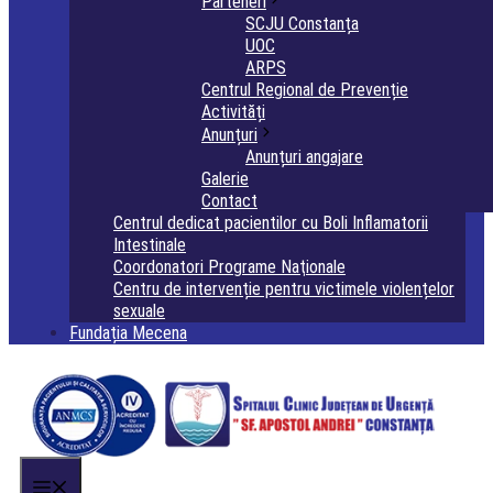
Parteneri
SCJU Constanța
UOC
ARPS
Centrul Regional de Prevenție
Activități
Anunțuri
Anunțuri angajare
Galerie
Contact
Centrul dedicat pacientilor cu Boli Inflamatorii
Intestinale
Coordonatori Programe Naţionale
Centru de intervenție pentru victimele violențelor
sexuale
Fundația Mecena
Menu