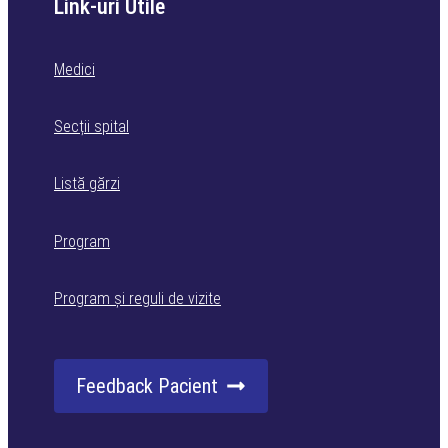
Link-uri Utile
Medici
Secții spital
Listă gărzi
Program
Program și reguli de vizite
Feedback Pacient