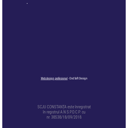
Web design profesional
- End Soft Design
SCJU CONSTANȚA este înregistrat
în registrul A.N.S.P.D.C.P. cu
nr. 38538/18/09/2018