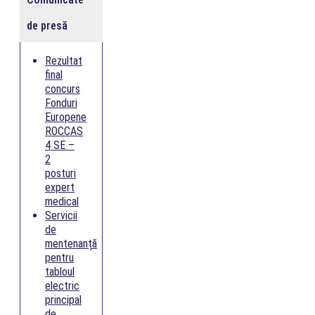
de presă
Rezultat
final
concurs
Fonduri
Europene
ROCCAS
4 SE –
2
posturi
expert
medical
Servicii
de
mentenanță
pentru
tabloul
electric
principal
de