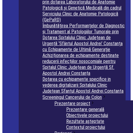
prin dotarea Laboratorului de Anatomie
Patologică și Genetică Medicală din cadrul
Serviciului Clinic de Anatomie Patologică
(GePaRD)
Îmbunătățirea Performanțelor de Diagnostic
și Tratament al Patologiilor Tumorale prin
Dotarea Spitalului Clinic Județean de
Urgență ‘Sfântul Apostol Andrei’ Constanța
cu Echipamente de Ultimă Generație
Achiziţionarea de echipamente destinate
reducerii infecţiilor nosocomiale pentru
Spitalul Clinic Judeţean de Urgenţă Sf.
Apostol Andrei Constanţa
Dotarea cu echipamente specifice in
vederea digitalizarii Spitalului Clinic
Judetean Sfantul Apostol Andrei Constanta
Screeningul Cancerului de Colon
Prezentare proiect
Prezentare generală
Obiectivele proiectului
Rezultate așteptate
Contextul proiectului