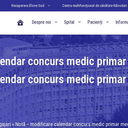
Recuperare Eforie Sud
Centru multifuncțional de sănătate Năvodari
Acasa
Despre noi
Spital
Pacienți
Informa
lendar concurs medic primar 
lendar concurs medic primar 
gajari
»
Notă – modificare calendar concurs medic primar med