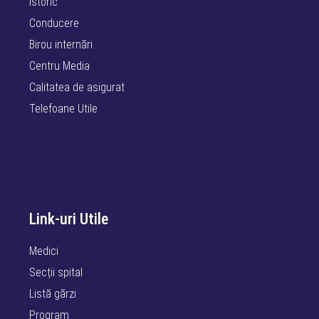
Istoric
Conducere
Birou internări
Centru Media
Calitatea de asigurat
Telefoane Utile
Link-uri Utile
Medici
Secții spital
Listă gărzi
Program