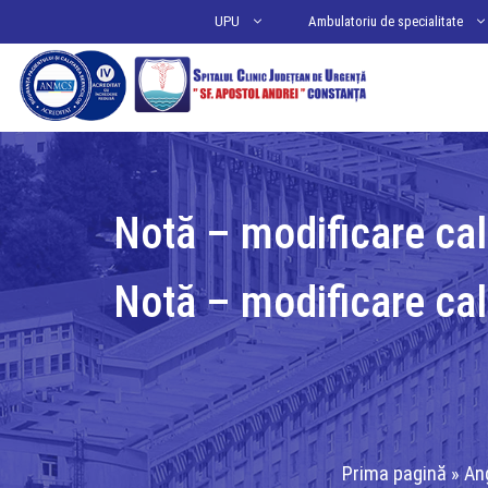
Sari
UPU
Ambulatoriu de specialitate
la
conținut
Notă – modificare ca
Notă – modificare ca
Prima pagină
»
An