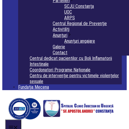
Parteneri
SCJU Constanța
UOC
ARPS
Centrul Regional de Prevenție
Activități
Anunțuri
Anunțuri angajare
Galerie
Contact
Centrul dedicat pacientilor cu Boli Inflamatorii
Intestinale
Coordonatori Programe Naţionale
Centru de intervenție pentru victimele violențelor
sexuale
Fundația Mecena
Menu