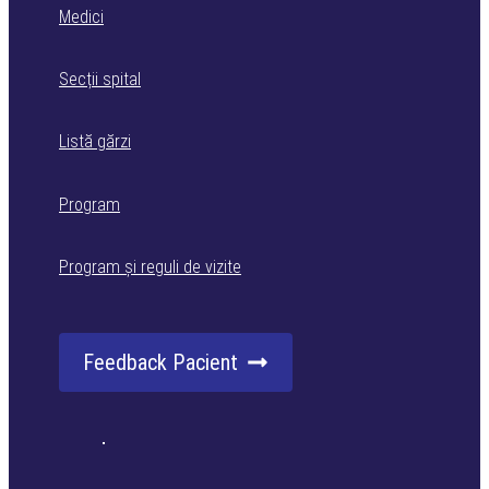
Medici
Secții spital
Listă gărzi
Program
Program și reguli de vizite
Feedback Pacient