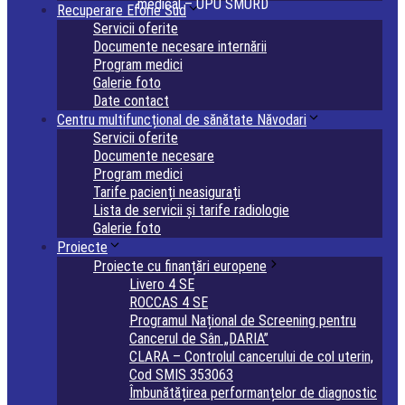
medical – UPU SMURD
Recuperare Eforie Sud
Servicii oferite
Documente necesare internării
Program medici
Galerie foto
Date contact
Centru multifuncțional de sănătate Năvodari
Servicii oferite
Documente necesare
Program medici
Tarife pacienți neasigurați
Lista de servicii și tarife radiologie
Galerie foto
Proiecte
Proiecte cu finanțări europene
Livero 4 SE
ROCCAS 4 SE
Programul Național de Screening pentru
Cancerul de Sân „DARIA”
CLARA – Controlul cancerului de col uterin,
Cod SMIS 353063
Îmbunătățirea performanțelor de diagnostic