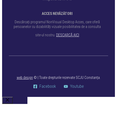
ACCES NEVĂZĂTORI
Descărcați programul NonVisual Desktop Acces, care oferă
persoanelor cu dizabilități vizuale posibilitatea de a consulta
site-ul nostru.
DESCARCĂ AICI
web design
©
| Toate drepturile rezervate SCJU Constanța.
Facebook
Youtube
Close