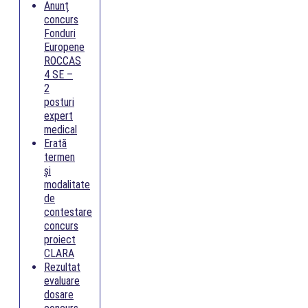
Anunț
concurs
Fonduri
Europene
ROCCAS
4 SE –
2
posturi
expert
medical
Erată
termen
și
modalitate
de
contestare
concurs
proiect
CLARA
Rezultat
evaluare
dosare