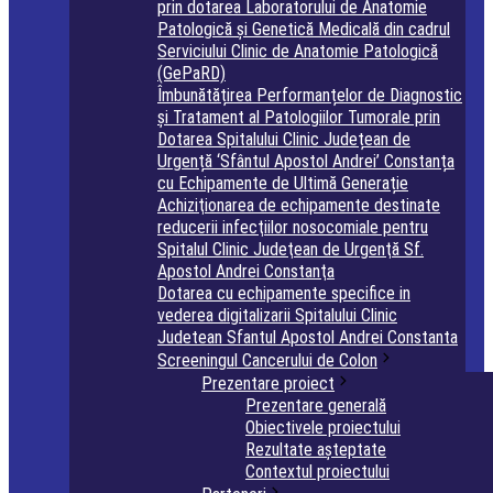
prin dotarea Laboratorului de Anatomie
Patologică și Genetică Medicală din cadrul
Serviciului Clinic de Anatomie Patologică
(GePaRD)
Îmbunătățirea Performanțelor de Diagnostic
și Tratament al Patologiilor Tumorale prin
Dotarea Spitalului Clinic Județean de
Urgență ‘Sfântul Apostol Andrei’ Constanța
cu Echipamente de Ultimă Generație
Achiziţionarea de echipamente destinate
reducerii infecţiilor nosocomiale pentru
Spitalul Clinic Judeţean de Urgenţă Sf.
Apostol Andrei Constanţa
Dotarea cu echipamente specifice in
vederea digitalizarii Spitalului Clinic
Judetean Sfantul Apostol Andrei Constanta
Screeningul Cancerului de Colon
Prezentare proiect
Prezentare generală
Obiectivele proiectului
Rezultate așteptate
Contextul proiectului