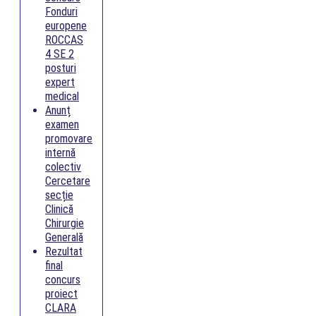
Fonduri
europene
ROCCAS
4 SE 2
posturi
expert
medical
Anunț
examen
promovare
internă
colectiv
Cercetare
secție
Clinică
Chirurgie
Generală
Rezultat
final
concurs
proiect
CLARA