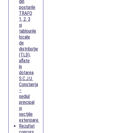
din
posturile
TRAFO
1, 2, 3
și
tablourile
locale
de
distribuție
(TLD),
aflate
în
dotarea
S.C.J.U.
Constanța
–
sediul
principal
și
secțiile
exterioare.
Rezultat
concurs