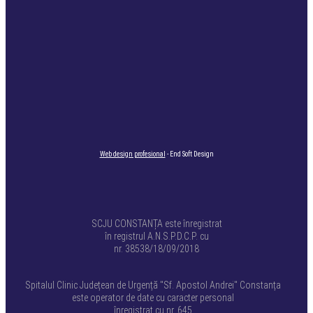
Web design profesional
- End Soft Design
SCJU CONSTANȚA este înregistrat
în registrul A.N.S.P.D.C.P. cu
nr. 38538/18/09/2018
Spitalul Clinic Județean de Urgență "Sf. Apostol Andrei" Constanța
este operator de date cu caracter personal
înregistrat cu nr. 645