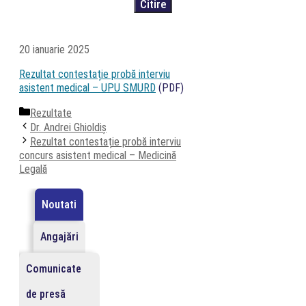
20 ianuarie 2025
Rezultat contestație probă interviu
asistent medical – UPU SMURD
(PDF)
Categorii
Rezultate
Dr. Andrei Ghioldiș
Rezultat contestație probă interviu
concurs asistent medical – Medicină
Legală
Noutati
Angajări
Comunicate
de presă