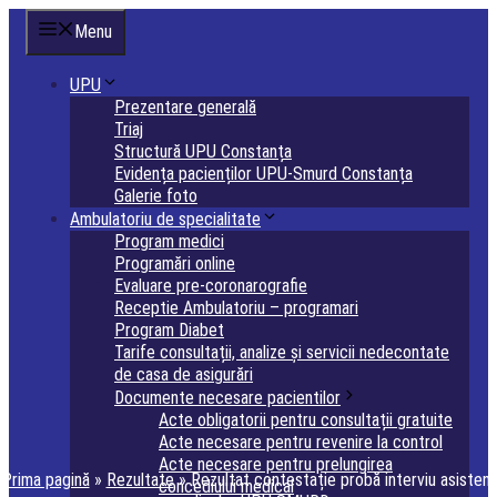
Sari
Menu
la
conținut
UPU
Prezentare generală
Triaj
Structură UPU Constanța
Evidența pacienților UPU-Smurd Constanța
Galerie foto
Ambulatoriu de specialitate
Program medici
Programări online
Evaluare pre-coronarografie
Receptie Ambulatoriu – programari
Program Diabet
Tarife consultații, analize și servicii nedecontate
de casa de asigurări
Documente necesare pacientilor
Acte obligatorii pentru consultații gratuite
Acte necesare pentru revenire la control
Acte necesare pentru prelungirea
Prima pagină
»
Rezultate
»
Rezultat contestație probă interviu asistent
concediului medical