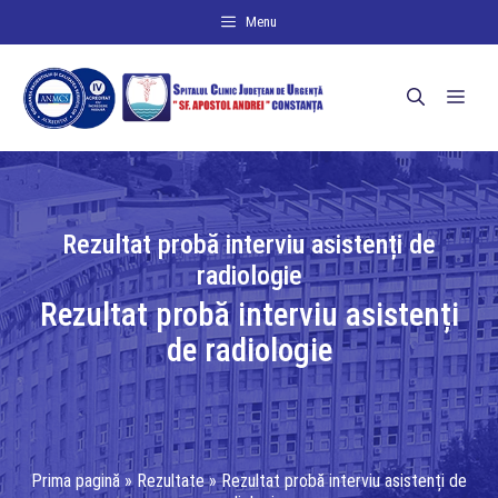
Sari
Menu
la
conținut
Men
Rezultat probă interviu asistenți de
radiologie
Rezultat probă interviu asistenți
de radiologie
Prima pagină
»
Rezultate
»
Rezultat probă interviu asistenți de