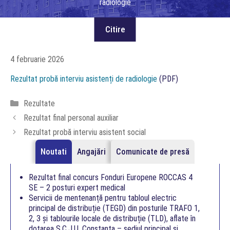
radiologie
4 februarie 2026
Rezultat probă interviu asistenți de radiologie
(PDF)
Categorii
Rezultate
Rezultat final personal auxiliar
Rezultat probă interviu asistent social
Noutati
Angajări
Comunicate de presă
Rezultat final concurs Fonduri Europene ROCCAS 4
SE – 2 posturi expert medical
Servicii de mentenanță pentru tabloul electric
principal de distribuție (TEGD) din posturile TRAFO 1,
2, 3 și tablourile locale de distribuție (TLD), aflate în
dotarea S.C.J.U. Constanța – sediul principal și