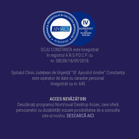
SCJU CONSTANȚA este înregistrat
în registrul A.N.S.P.D.C.P. cu
nr. 38538/18/09/2018
Spitalul Clinic Județean de Urgență "Sf. Apostol Andrei" Constanța
este operator de date cu caracter personal
înregistrat cu nr. 645
ACCES NEVĂZĂTORI
Descărcați programul NonVisual Desktop Acces, care oferă
persoanelor cu dizabilități vizuale posibilitatea de a consulta
site-ul nostru.
DESCARCĂ AICI