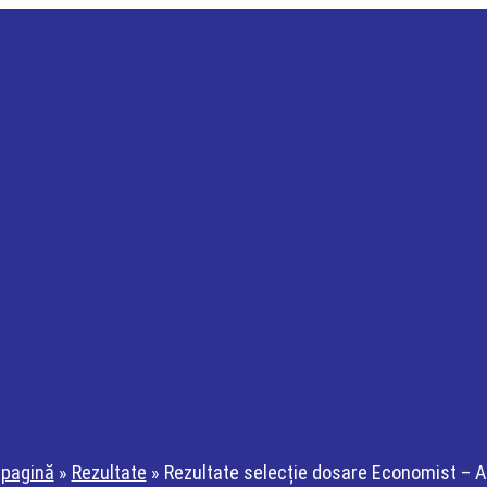
 pagină
»
Rezultate
»
Rezultate selecție dosare Economist – Ac