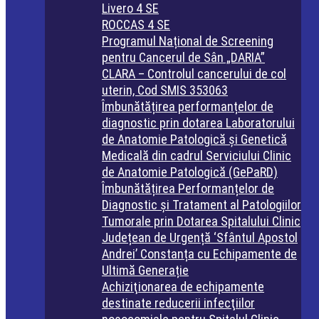
Livero 4 SE
ROCCAS 4 SE
Programul Național de Screening
pentru Cancerul de Sân „DARIA”
CLARA – Controlul cancerului de col
uterin, Cod SMIS 353063
Îmbunătățirea performanțelor de
diagnostic prin dotarea Laboratorului
de Anatomie Patologică și Genetică
Medicală din cadrul Serviciului Clinic
de Anatomie Patologică (GePaRD)
Îmbunătățirea Performanțelor de
Diagnostic și Tratament al Patologiilor
Tumorale prin Dotarea Spitalului Clinic
Județean de Urgență ‘Sfântul Apostol
Andrei’ Constanța cu Echipamente de
Ultimă Generație
Achiziţionarea de echipamente
destinate reducerii infecţiilor