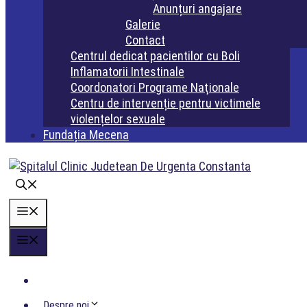
Anunțuri angajare
Galerie
Contact
Centrul dedicat pacientilor cu Boli
Inflamatorii Intestinale
Coordonatori Programe Naţionale
Centru de intervenție pentru victimele
violențelor sexuale
Fundația Mecena
Meniu
Meniu
Acasa
Despre noi