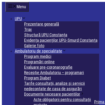
Sari
Menu
la
conținut
UPU
Prezentare generală
Triaj
Structură UPU Constanța
Evidența pacienților UPU-Smurd Constanța
Galerie foto
Ambulatoriu de specialitate
Program medici
Programări online
Evaluare pre-coronarografie
Receptie Ambulatoriu – programari
Program Diabet
Tarife consultații, analize și servicii
nedecontate de casa de asigurări
Documente necesare pacientilor
Acte obligatorii pentru consultații
Prima
gratuite