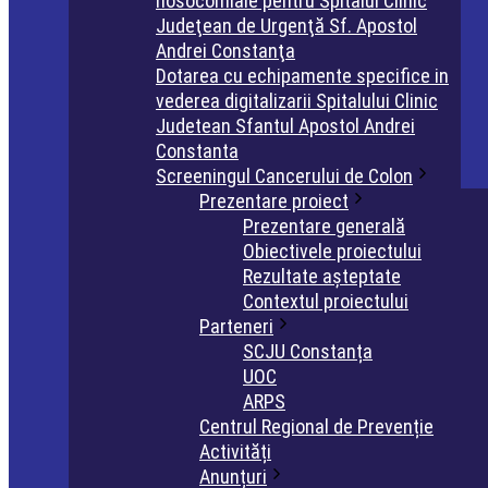
nosocomiale pentru Spitalul Clinic
Judeţean de Urgenţă Sf. Apostol
Andrei Constanţa
Dotarea cu echipamente specifice in
vederea digitalizarii Spitalului Clinic
Judetean Sfantul Apostol Andrei
Constanta
Screeningul Cancerului de Colon
Prezentare proiect
Prezentare generală
Obiectivele proiectului
Rezultate așteptate
Contextul proiectului
Parteneri
SCJU Constanța
UOC
ARPS
Centrul Regional de Prevenție
Activități
Anunțuri