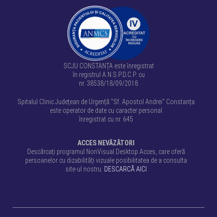
SCJU CONSTANȚA este înregistrat
în registrul A.N.S.P.D.C.P. cu
nr. 38538/18/09/2018
Spitalul Clinic Județean de Urgență "Sf. Apostol Andrei" Constanța
este operator de date cu caracter personal
înregistrat cu nr. 645
ACCES NEVĂZĂTORI
Descărcați programul NonVisual Desktop Acces, care oferă
persoanelor cu dizabilități vizuale posibilitatea de a consulta
site-ul nostru.
DESCARCĂ AICI