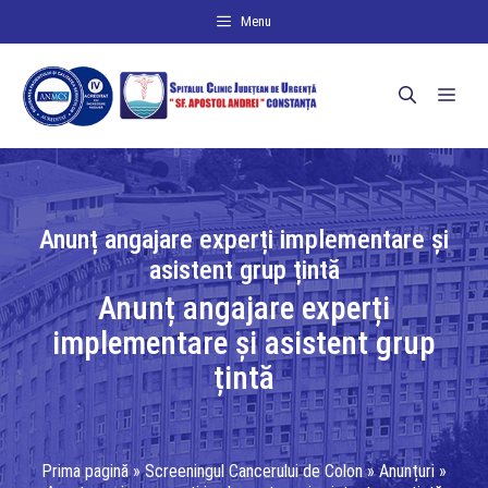
Sari
Menu
la
conținut
Men
Anunț angajare experți implementare și
asistent grup țintă
Anunț angajare experți
implementare și asistent grup
țintă
Prima pagină
»
Screeningul Cancerului de Colon
»
Anunțuri
»