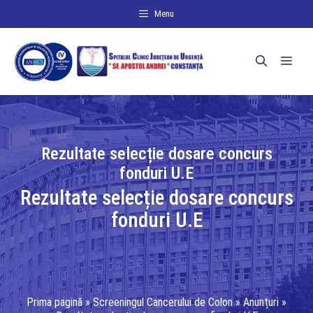
Sari
Menu
la
conținut
Men
Rezultate selecție dosare concurs
fonduri U.E
Rezultate selecție dosare concurs
fonduri U.E
Prima pagină
»
Screeningul Cancerului de Colon
»
Anunțuri
»