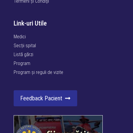
Termeni şi Condiţii
Link-uri Utile
Medici
Secții spital
Listă gărzi
Program
Program și reguli de vizite
Feedback Pacient