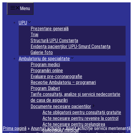
Sari
Menu
la
conținut
UPU
Prezentare generală
Triaj
Structură UPU Constanța
Evidența pacienților UPU-Smurd Constanța
Galerie foto
Ambulatoriu de specialitate
Program medici
Programări online
Evaluare pre-coronarografie
Receptie Ambulatoriu – programari
Program Diabet
Tarife consultații, analize și servicii nedecontate
de casa de asigurări
Documente necesare pacientilor
Acte obligatorii pentru consultații gratuite
Acte necesare pentru revenire la control
Acte necesare pentru prelungirea
Prima pagină
»
Anunțuri achiziții
»
Anunț achiziție servicii mentenanță
concediului medical