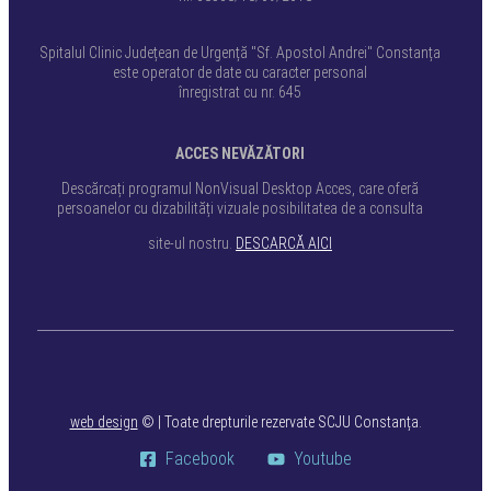
Spitalul Clinic Județean de Urgență "Sf. Apostol Andrei" Constanța
este operator de date cu caracter personal
înregistrat cu nr. 645
ACCES NEVĂZĂTORI
Descărcați programul NonVisual Desktop Acces, care oferă
persoanelor cu dizabilități vizuale posibilitatea de a consulta
site-ul nostru.
DESCARCĂ AICI
web design
©
| Toate drepturile rezervate SCJU Constanța.
Facebook
Youtube