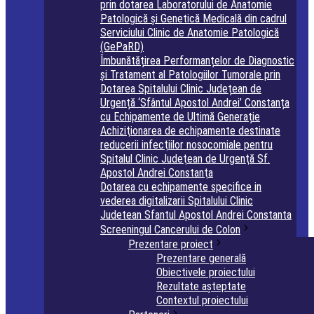
prin dotarea Laboratorului de Anatomie
Patologică și Genetică Medicală din cadrul
Serviciului Clinic de Anatomie Patologică
(GePaRD)
Îmbunătățirea Performanțelor de Diagnostic
și Tratament al Patologiilor Tumorale prin
Dotarea Spitalului Clinic Județean de
Urgență ‘Sfântul Apostol Andrei’ Constanța
cu Echipamente de Ultimă Generație
Achiziţionarea de echipamente destinate
reducerii infecţiilor nosocomiale pentru
Spitalul Clinic Judeţean de Urgenţă Sf.
Apostol Andrei Constanţa
Dotarea cu echipamente specifice in
vederea digitalizarii Spitalului Clinic
Judetean Sfantul Apostol Andrei Constanta
Screeningul Cancerului de Colon
Prezentare proiect
Prezentare generală
Obiectivele proiectului
Rezultate așteptate
Contextul proiectului