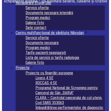
echipamente auxiliare – uși automate batante, culisante și rotative
Recuperare Eforie Sud
Servicii oferite
Documente necesare internării
Program medici
Galerie foto
Date contact
Centru multifuncțional de sănătate Năvodari
Servicii oferite
Documente necesare
Program medici
Tarife pacienți neasigurați
Lista de servicii și tarife radiologie
Galerie foto
Proiecte
Proiecte cu finanțări europene
Livero 4 SE
ROCCAS 4 SE
Programul Național de Screening pentru
Cancerul de Sân „DARIA”
CLARA – Controlul cancerului de col uterin,
Cod SMIS 353063
Îmbunătățirea performanțelor de diagnostic