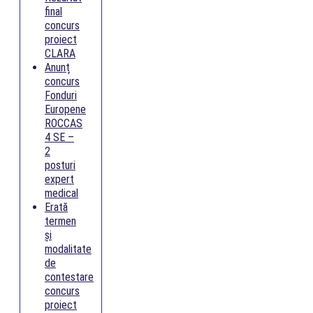
final
concurs
proiect
CLARA
Anunț
concurs
Fonduri
Europene
ROCCAS
4 SE –
2
posturi
expert
medical
Erată
termen
și
modalitate
de
contestare
concurs
proiect