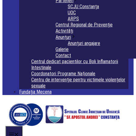
Parteneri
SCJU Constanța
UOC
ARPS
Centrul Regional de Prevenție
Activități
Anunțuri
Anunțuri angajare
Galerie
Contact
Centrul dedicat pacientilor cu Boli Inflamatorii
Intestinale
Coordonatori Programe Naţionale
Centru de intervenție pentru victimele violențelor
sexuale
Fundația Mecena
Menu