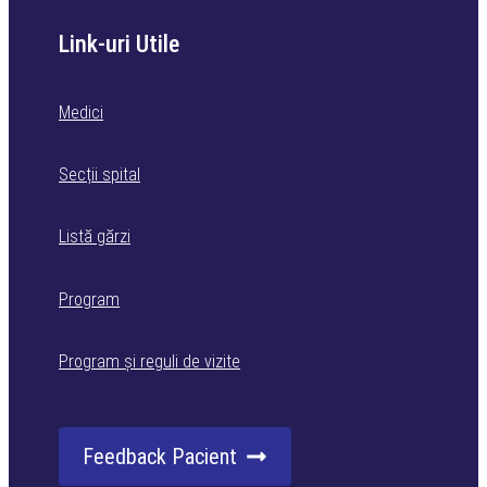
Link-uri Utile
Medici
Secții spital
Listă gărzi
Program
Program și reguli de vizite
Feedback Pacient