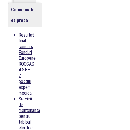
Comunicate
de presă
Rezultat
final
concurs
Fonduri
Europene
ROCCAS
4 SE –
2
posturi
expert
medical
Servicii
de
mentenanță
pentru
tabloul
electric