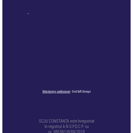
Web design profesional
- End Soft Design
SCJU CONSTANȚA este înregistrat
în registrul A.N.S.P.D.C.P. cu
nr. 38538/18/09/2018