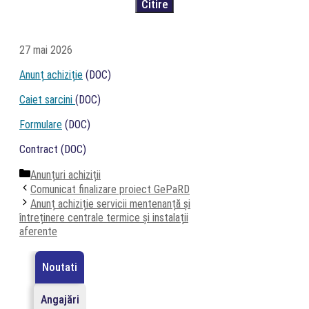
27 mai 2026
Anunț achiziție
(DOC)
Caiet sarcini
(DOC)
Formulare
(DOC)
Contract (DOC)
Categorii
Anunțuri achiziții
Comunicat finalizare proiect GePaRD
Anunț achiziție servicii mentenanță și
întreținere centrale termice și instalații
aferente
Noutati
Angajări