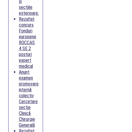
și
secțiile
exterioare.
Rezultat
concurs
Fonduri
europene
ROCCAS
4 SE 2
posturi
expert
medical
Anunț
examen
promovare
internă
colectiv
Cercetare
secție
Clinică
Chirurgie
Generală
Rezultat