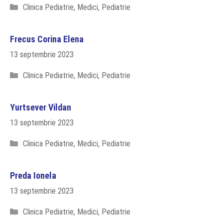
Categorii
Clinica Pediatrie
,
Medici
,
Pediatrie
Frecus Corina Elena
13 septembrie 2023
Categorii
Clinica Pediatrie
,
Medici
,
Pediatrie
Yurtsever Vildan
13 septembrie 2023
Categorii
Clinica Pediatrie
,
Medici
,
Pediatrie
Preda Ionela
13 septembrie 2023
Categorii
Clinica Pediatrie
,
Medici
,
Pediatrie