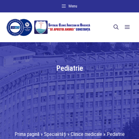
Sari
Menu
la
conținut
Men
Pediatrie
Prima pagină
»
Specialități
»
Clinice medicale
»
Pediatrie