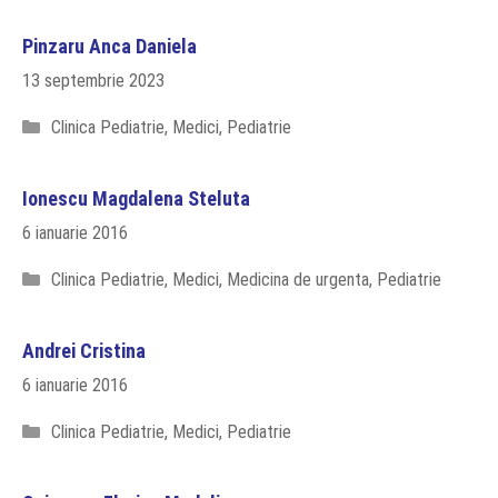
Pinzaru Anca Daniela
13 septembrie 2023
Categorii
Clinica Pediatrie
,
Medici
,
Pediatrie
Ionescu Magdalena Steluta
6 ianuarie 2016
Categorii
Clinica Pediatrie
,
Medici
,
Medicina de urgenta
,
Pediatrie
Andrei Cristina
6 ianuarie 2016
Categorii
Clinica Pediatrie
,
Medici
,
Pediatrie