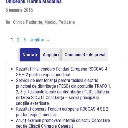
Oniceanu Florina Madalina
6 ianuarie 2016
Categorii
Clinica Pediatrie
,
Medici
,
Pediatrie
Pagina
Pagina
Pagina
1
2
3
Următor
→
Noutati
Angajări
Comunicate de presă
Rezultat final concurs Fonduri Europene ROCCAS 4
SE – 2 posturi expert medical
Servicii de mentenanță pentru tabloul electric
principal de distribuție (TEGD) din posturile TRAFO 1,
2, 3 și tablourile locale de distribuție (TLD), aflate în
dotarea S.C.J.U. Constanța – sediul principal și
secțiile exterioare.
Rezultat concurs Fonduri europene ROCCAS 4 SE 2
posturi expert medical
Anunț examen promovare internă colectiv Cercetare
secție Clinică Chirurgie Generală