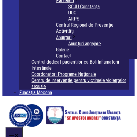
Parteneri
SCJU Constanța
UOC
ARPS
Centrul Regional de Prevenție
Activități
Anunțuri
Anunțuri angajare
Galerie
Contact
Centrul dedicat pacientilor cu Boli Inflamatorii
Intestinale
Coordonatori Programe Naţionale
Centru de intervenție pentru victimele violențelor
sexuale
Fundația Mecena
Menu