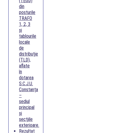
(TEGD)
din
posturile
TRAFO
1, 2, 3
și
tablourile
locale
de
distribuție
(TLD),
aflate
în
dotarea
S.C.J.U.
Constanța
–
sediul
principal
și
secțiile
exterioare.
Rezultat