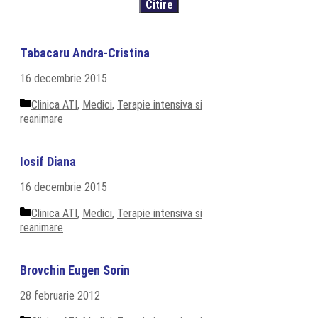
Tabacaru Andra-Cristina
16 decembrie 2015
Categorii
Clinica ATI
,
Medici
,
Terapie intensiva si
reanimare
Iosif Diana
16 decembrie 2015
Categorii
Clinica ATI
,
Medici
,
Terapie intensiva si
reanimare
Brovchin Eugen Sorin
28 februarie 2012