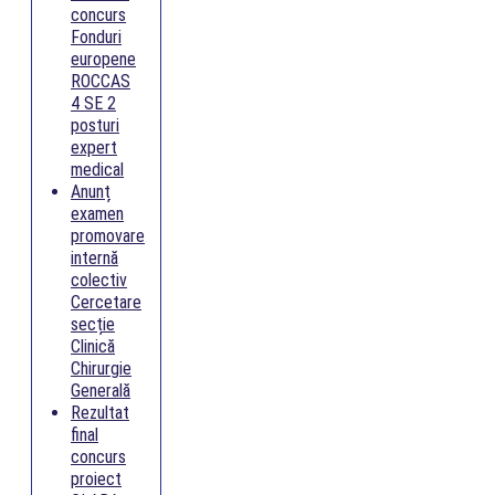
concurs
Fonduri
europene
ROCCAS
4 SE 2
posturi
expert
medical
Anunț
examen
promovare
internă
colectiv
Cercetare
secție
Clinică
Chirurgie
Generală
Rezultat
final
concurs
proiect