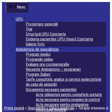
Sari
Menu
la
conținut
UPU
Prezentare generală
Triaj
Structură UPU Constanța
Evidența pacienților UPU-Smurd Constanța
Galerie foto
Ambulatoriu de specialitate
Program medici
Programări online
Evaluare pre-coronarografie
Receptie Ambulatoriu – programari
Program Diabet
Tarife consultații, analize și servicii nedecontate
de casa de asigurări
Documente necesare pacientilor
Acte obligatorii pentru consultații gratuite
Acte necesare pentru revenire la control
Acte necesare pentru prelungirea
Prima pagină
»
Specialități
»
Clinice medicale
»
Terapie intensiva si
concediului medical