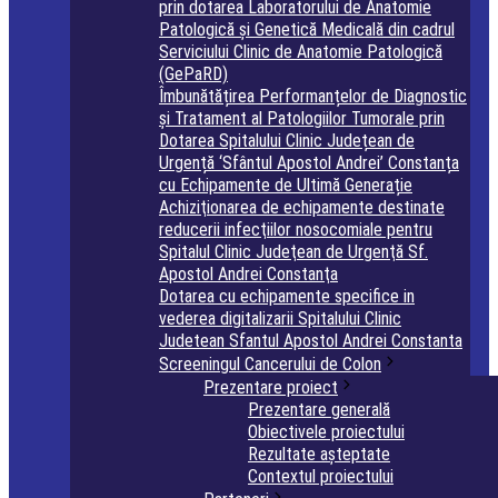
prin dotarea Laboratorului de Anatomie
Patologică și Genetică Medicală din cadrul
Serviciului Clinic de Anatomie Patologică
(GePaRD)
Îmbunătățirea Performanțelor de Diagnostic
și Tratament al Patologiilor Tumorale prin
Dotarea Spitalului Clinic Județean de
Urgență ‘Sfântul Apostol Andrei’ Constanța
cu Echipamente de Ultimă Generație
Achiziţionarea de echipamente destinate
reducerii infecţiilor nosocomiale pentru
Spitalul Clinic Judeţean de Urgenţă Sf.
Apostol Andrei Constanţa
Dotarea cu echipamente specifice in
vederea digitalizarii Spitalului Clinic
Judetean Sfantul Apostol Andrei Constanta
Screeningul Cancerului de Colon
Prezentare proiect
Prezentare generală
Obiectivele proiectului
Rezultate așteptate
Contextul proiectului