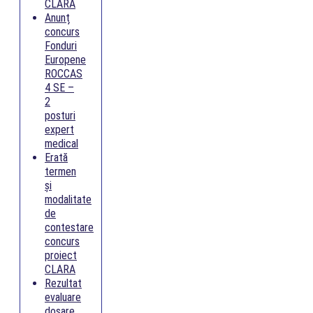
CLARA
Anunț
concurs
Fonduri
Europene
ROCCAS
4 SE –
2
posturi
expert
medical
Erată
termen
și
modalitate
de
contestare
concurs
proiect
CLARA
Rezultat
evaluare
dosare