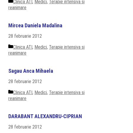
Categorii
Clinica ATI
,
Medici
,
Terapie intensiva si
reanimare
Mircea Daniela Madalina
28 februarie 2012
Categorii
Clinica ATI
,
Medici
,
Terapie intensiva si
reanimare
Sagau Anca Mihaela
28 februarie 2012
Categorii
Clinica ATI
,
Medici
,
Terapie intensiva si
reanimare
DARABANT ALEXANDRU-CIPRIAN
28 februarie 2012