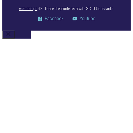
web design
©
| Toate drepturile rezervate SCJU Constanța.
Facebook
Youtube
Close