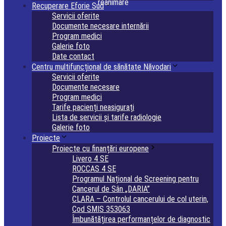
reanimare
Recuperare Eforie Sud
Servicii oferite
Documente necesare internării
Program medici
Galerie foto
Date contact
Centru multifuncțional de sănătate Năvodari
Servicii oferite
Documente necesare
Program medici
Tarife pacienți neasigurați
Lista de servicii și tarife radiologie
Galerie foto
Proiecte
Proiecte cu finanțări europene
Livero 4 SE
ROCCAS 4 SE
Programul Național de Screening pentru
Cancerul de Sân „DARIA”
CLARA – Controlul cancerului de col uterin,
Cod SMIS 353063
Îmbunătățirea performanțelor de diagnostic