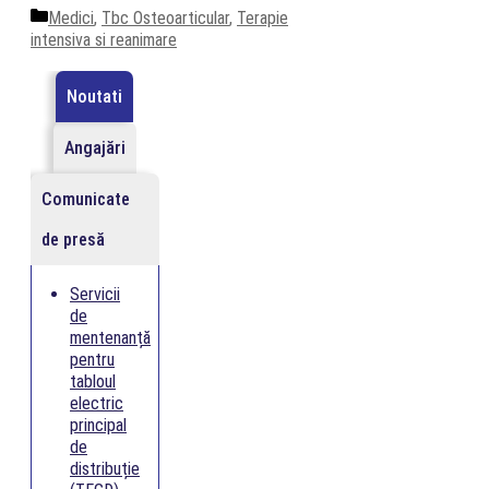
Categorii
Medici
,
Tbc Osteoarticular
,
Terapie
intensiva si reanimare
Noutati
Angajări
Comunicate
de presă
Servicii
de
mentenanță
pentru
tabloul
electric
principal
de
distribuție