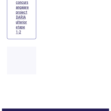
concurs
angajare
proiect
DARIA
ulterior
etape
1-2