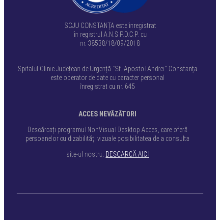
SCJU CONSTANȚA este înregistrat
în registrul A.N.S.P.D.C.P. cu
nr. 38538/18/09/2018
Spitalul Clinic Județean de Urgență "Sf. Apostol Andrei" Constanța
este operator de date cu caracter personal
înregistrat cu nr. 645
ACCES NEVĂZĂTORI
Descărcați programul NonVisual Desktop Acces, care oferă
persoanelor cu dizabilități vizuale posibilitatea de a consulta
site-ul nostru.
DESCARCĂ AICI