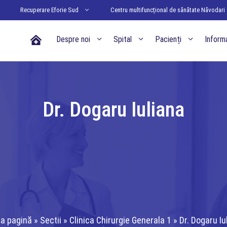
Recuperare Eforie Sud
Centru multifuncțional de sănătate Năvodari
Acasa
Despre noi
Spital
Pacienți
Informa
Dr. Dogaru Iuliana
a pagină
»
Sectii
»
Clinica Chirurgie Generala 1
»
Dr. Dogaru Iu