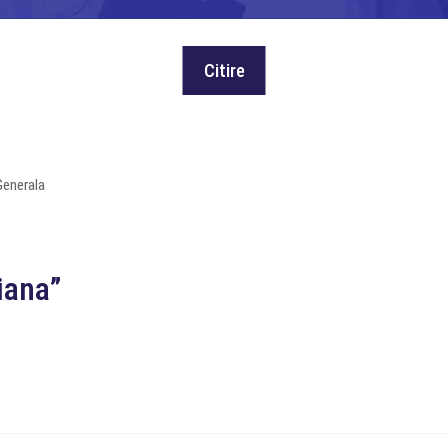
Generala
iana”