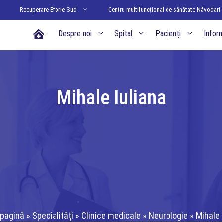
Recuperare Eforie Sud
Centru multifuncțional de sănătate Năvodari
Acasa
Despre noi
Spital
Pacienți
Inform
Mihale Iuliana
 pagină
»
Specialități
»
Clinice medicale
»
Neurologie
»
Mihale 