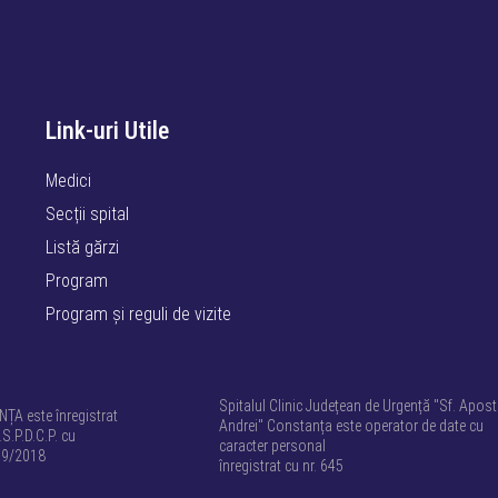
Link-uri Utile
Medici
Secții spital
Listă gărzi
Program
Program și reguli de vizite
Spitalul Clinic Județean de Urgență "Sf. Apost
A este înregistrat
Andrei" Constanța este operator de date cu
.S.P.D.C.P. cu
caracter personal
09/2018
înregistrat cu nr. 645