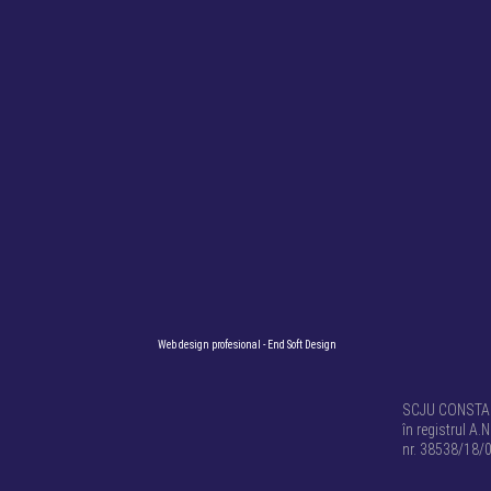
Web design profesional
- End Soft Design
SCJU CONSTANȚ
în registrul A.N
nr. 38538/18/