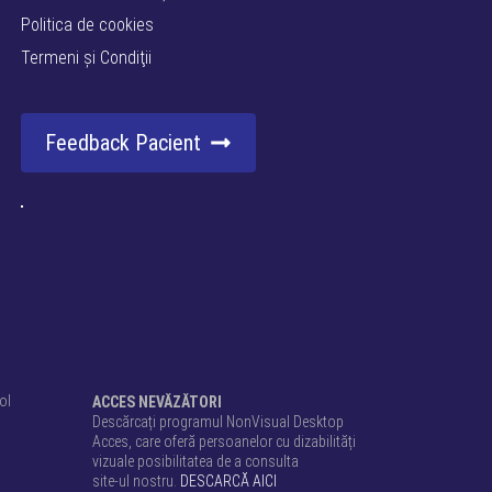
Politica de cookies
Termeni şi Condiţii
Feedback Pacient
ol
ACCES NEVĂZĂTORI
Descărcați programul NonVisual Desktop
Acces, care oferă persoanelor cu dizabilități
vizuale posibilitatea de a consulta
site-ul nostru.
DESCARCĂ AICI