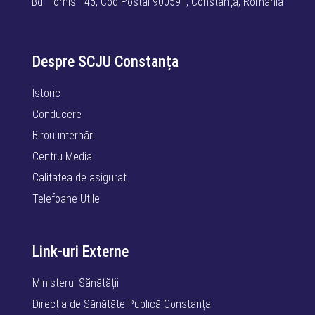
Bd. Tomis 145, Cod Postal 900591, Constanța, România
Despre SCJU Constanța
Istoric
Conducere
Birou internări
Centru Media
Calitatea de asigurat
Telefoane Utile
Link-uri Externe
Ministerul Sănătății
Direcția de Sănătăte Publică Constanța