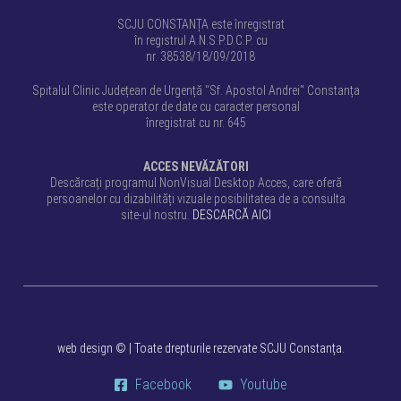
SCJU CONSTANȚA este înregistrat
în registrul A.N.S.P.D.C.P. cu
nr. 38538/18/09/2018
Spitalul Clinic Județean de Urgență "Sf. Apostol Andrei" Constanța
este operator de date cu caracter personal
înregistrat cu nr. 645
ACCES NEVĂZĂTORI
Descărcați programul NonVisual Desktop Acces, care oferă
persoanelor cu dizabilități vizuale posibilitatea de a consulta
site-ul nostru.
DESCARCĂ AICI
web design
©
| Toate drepturile rezervate SCJU Constanța.
Facebook
Youtube