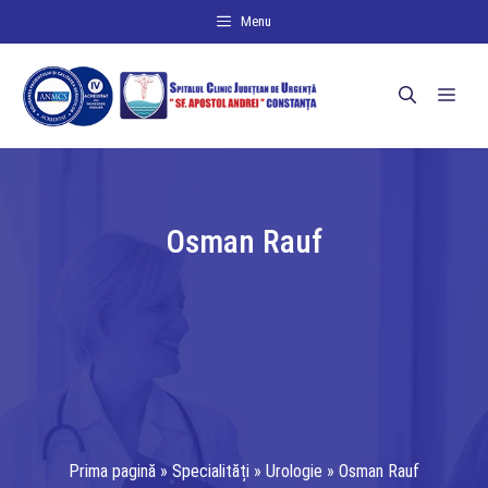
Sari
Menu
la
conținut
Men
Osman Rauf
Prima pagină
»
Specialități
»
Urologie
»
Osman Rauf